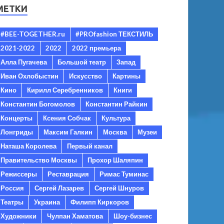
МЕТКИ
#BEE-TOGETHER.ru
#PROfashion ТЕКСТИЛЬ
2021-2022
2022
2022 премьера
Алла Пугачева
Большой театр
Запад
Иван Охлобыстин
Искусство
Картины
Кино
Кирилл Серебренников
Книги
Константин Богомолов
Константин Райкин
Концерты
Ксения Собчак
Культура
Лонгриды
Максим Галкин
Москва
Музеи
Наташа Королева
Первый канал
Правительство Москвы
Прохор Шаляпин
Режиссеры
Реставрация
Римас Туминас
Россия
Сергей Лазарев
Сергей Шнуров
Театры
Украина
Филипп Киркоров
Художники
Чулпан Хаматова
Шоу-бизнес