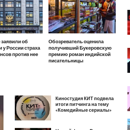
 заявили об
Обозреватель оценила
и у России страха
получивший Букеровскую
янсов против нее
премию роман индийской
писательницы
Киностудия КИТ подвела
итоги питчинга на тему
«Комедийные сериалы»