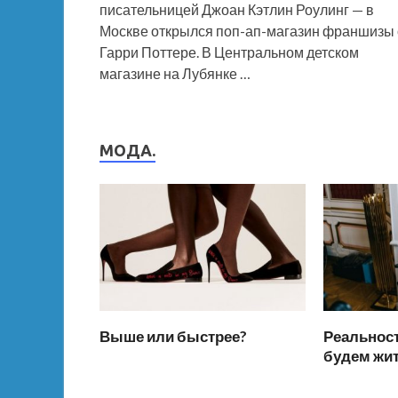
писательницей Джоан Кэтлин Роулинг — в
Москве открылся поп-ап-магазин франшизы 
Гарри Поттере. В Центральном детском
магазине на Лубянке …
МОДА.
Выше или быстрее?
Реальност
будем жи