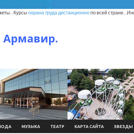
еты. . Курсы
охрана труда дистанционно
по всей стране. . 
 Армавир.
МОДА
МУЗЫКА
ТЕАТР
КАРТА САЙТА
ЗВЕЗДЫ