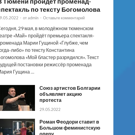
В Тюмени пройдёт променад-
спектакль по тексту Богомолова
9.05.2022
-
от
admin
-
Оставьте комментарий
егодня, 29 мая, в молодёжном тюменском
еатре «Май» пройдёт премьера спектакля-
роменада Марии Гущиной «Глубже, чем
огда-либо» по тексту Константина
огомолова «Мой бластер разрядился». Текст
удущей постановки режиссёр променада
ария Гущина …
Союз артистов Болгарии
объявляет акцию
протеста
29.05.2022
Роман Феодори ставит в
Большом феминистскую
оперу