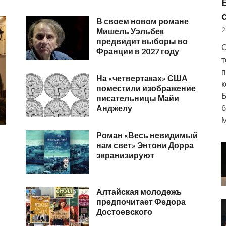
В своем новом романе
2
Мишель Уэльбек
предвидит выборы во
С
Франции в 2027 году
т
п
На «четвертаках» США
к
поместили изображение
Б
писательницы Майи
б
Анджелу
М
Роман «Весь невидимый
нам свет» Энтони Дорра
экранизируют
Алтайская молодежь
предпочитает Федора
Достоевского