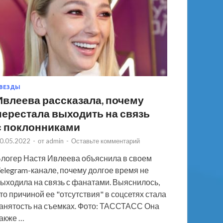
ВЕЗДЫ
Ивлеева рассказала, почему
перестала выходить на связь
с поклонниками
0.05.2022
-
от
admin
-
Оставьте комментарий
логер Настя Ивлеева объяснила в своем
elegram-канале, почему долгое время не
ыходила на связь с фанатами. Выяснилось,
то причиной ее "отсутствия" в соцсетях стала
анятость на съемках. Фото: ТАССТАСС Она
акже …