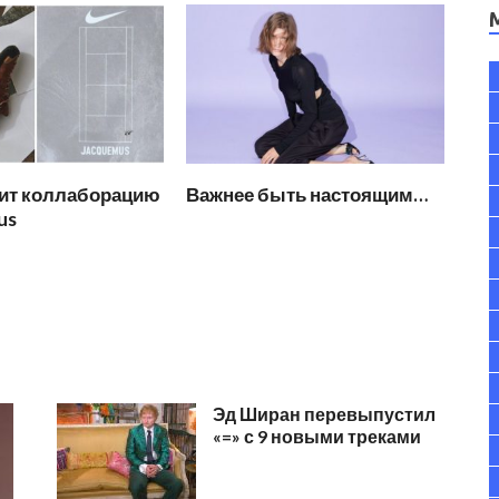
вит коллаборацию
Важнее быть настоящим…
us
Эд Ширан перевыпустил
«=» с 9 новыми треками