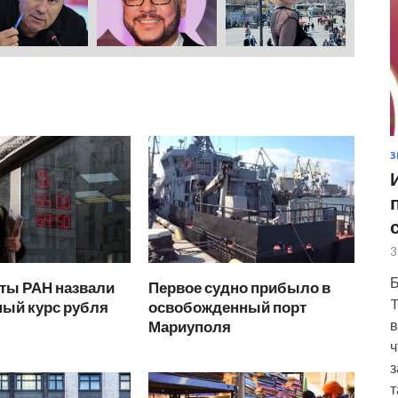
З
3
Б
ты РАН назвали
Первое судно прибыло в
T
ый курс рубля
освобожденный порт
в
Мариуполя
ч
з
т