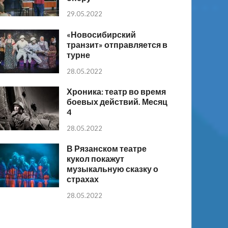
29.05.2022
«Новосибирский
транзит» отправляется в
турне
28.05.2022
Хроника: театр во время
боевых действий. Месяц
4
28.05.2022
В Рязанском театре
кукол покажут
музыкальную сказку о
страхах
28.05.2022