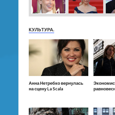
КУЛЬТУРА.
Анна Нетребко вернулась
Экономис
на сцену La Scala
равновесн