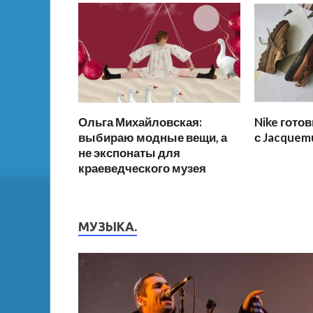
Ольга Михайловская:
Nike гото
выбираю модные вещи, а
с Jacquem
не экспонаты для
краеведческого музея
МУЗЫКА.