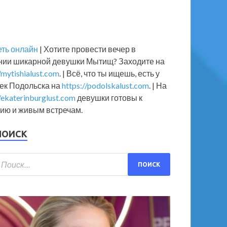
еть онлайн
| Хотите провести вечер в
нии шикарной девушки Мытищ? Заходите на
/mytishialust.com
. | Всё, что ты ищешь, есть у
ек Подольска на
https://podolskalust.com
. | На
//ekaterinburglust.com
девушки готовы к
ию и живым встречам.
ВЕЗДЫ
ПОИСК
Сделали все за спиной!» Летучая о
аботать на СТС
.05.2022
-
от
admin
-
Оставьте комментарий