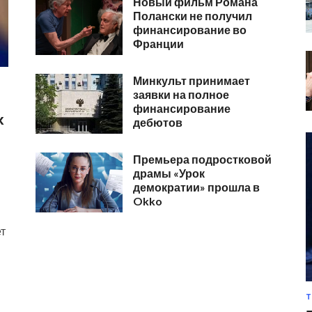
Новый фильм Романа
Полански не получил
финансирование во
Франции
Минкульт принимает
заявки на полное
финансирование
х
дебютов
Премьера подростковой
драмы «Урок
демократии» прошла в
Okko
ет
Т