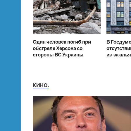
Один человек погиб при
В Госдуме
обстреле Херсона со
отсутстви
стороны ВС Украины
из-за аль
КИНО.