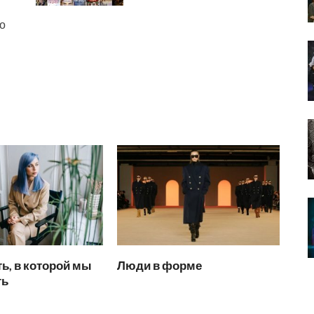
о
ь, в которой мы
Люди в форме
ть