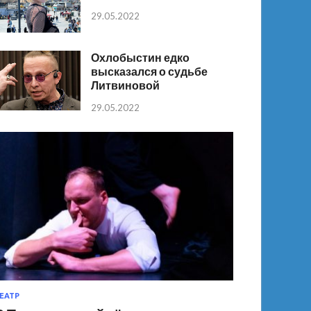
29.05.2022
Охлобыстин едко
высказался о судьбе
Литвиновой
29.05.2022
ЕАТР