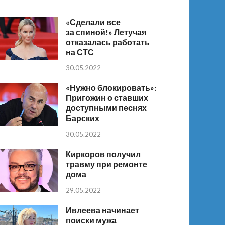
«Сделали все
за спиной!» Летучая
отказалась работать
на СТС
30.05.2022
«Нужно блокировать»:
Пригожин о ставших
доступными песнях
Барских
30.05.2022
Киркоров получил
травму при ремонте
дома
29.05.2022
Ивлеева начинает
поиски мужа