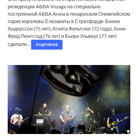
резиденции ABBA Voyage на специально
построенной ABBA Arena в лондонском Олимпийском
парке королевы Елизаветы в Стратфорде. Бенни
Андерссон (75 лет), Агнета Фельтског (72 года), Анни-
Фрид Люнгстад (76 лет) и Бьорн Ульвеус (77 лет)
сделали…
ПОДРОБНЕЕ