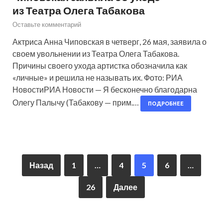
из Театра Олега Табакова
Оставьте комментарий
Актриса Анна Чиповская в четверг, 26 мая, заявила о
своем увольнении из Театра Олега Табакова.
Причины своего ухода артистка обозначила как
«личные» и решила не называть их. Фото: РИА
НовостиРИА Новости — Я бесконечно благодарна
Олегу Палычу (Табакову — прим.…
ПОДРОБНЕЕ
Назад
1
…
4
5
6
…
26
Далее