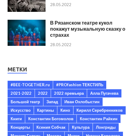
28.05.2022
В Рязанском театре кукол
покажут музыкальную сказку о
страхах
28.05.2022
МЕТКИ
#BEE-TOGETHER.ru
#PROfashion ТЕКСТИЛЬ
2021-2022
2022
2022 премьера
Алла Пугачева
Большой театр
Запад
Иван Охлобыстин
Искусство
Картины
Кино
Кирилл Серебренников
Книги
Константин Богомолов
Константин Райкин
Концерты
Ксения Собчак
Культура
Лонгриды
Максим Галкин
Москва
Музеи
Наташа Королева