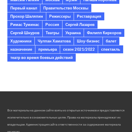
Первый канал
Правительство Москвы
Прохор Шаляпин
Режиссеры
Реставрация
Римас Туминас
Россия
Сергей Лазарев
Сергей Шнуров
Театры
Украина
Филипп Киркоров
Художники
Чулпан Хаматова
Шоу-бизнес
балет
назначение
премьера
сезон 2021/2022
спектакль
театр во время боевых действий
Все материалы на данном сайте взяты из открытых источников и предоставляются
исключительно в ознакомительных целях. Права на материалы принадлежат их
владельцам. Администрация сайта ответственности за содержание материала
не несет.