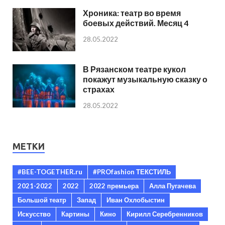
Хроника: театр во время
боевых действий. Месяц 4
28.05.2022
В Рязанском театре кукол
покажут музыкальную сказку о
страхах
28.05.2022
МЕТКИ
#BEE-TOGETHER.ru
#PROfashion ТЕКСТИЛЬ
2021-2022
2022
2022 премьера
Алла Пугачева
Большой театр
Запад
Иван Охлобыстин
Искусство
Картины
Кино
Кирилл Серебренников