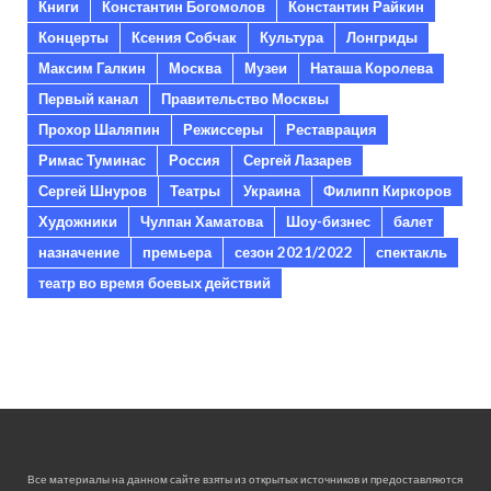
Книги
Константин Богомолов
Константин Райкин
Концерты
Ксения Собчак
Культура
Лонгриды
Максим Галкин
Москва
Музеи
Наташа Королева
Первый канал
Правительство Москвы
Прохор Шаляпин
Режиссеры
Реставрация
Римас Туминас
Россия
Сергей Лазарев
Сергей Шнуров
Театры
Украина
Филипп Киркоров
Художники
Чулпан Хаматова
Шоу-бизнес
балет
назначение
премьера
сезон 2021/2022
спектакль
театр во время боевых действий
Все материалы на данном сайте взяты из открытых источников и предоставляются