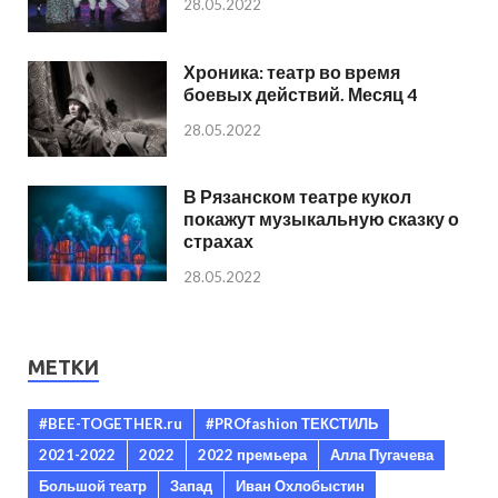
28.05.2022
Хроника: театр во время
боевых действий. Месяц 4
28.05.2022
В Рязанском театре кукол
покажут музыкальную сказку о
страхах
28.05.2022
МЕТКИ
#BEE-TOGETHER.ru
#PROfashion ТЕКСТИЛЬ
2021-2022
2022
2022 премьера
Алла Пугачева
Большой театр
Запад
Иван Охлобыстин