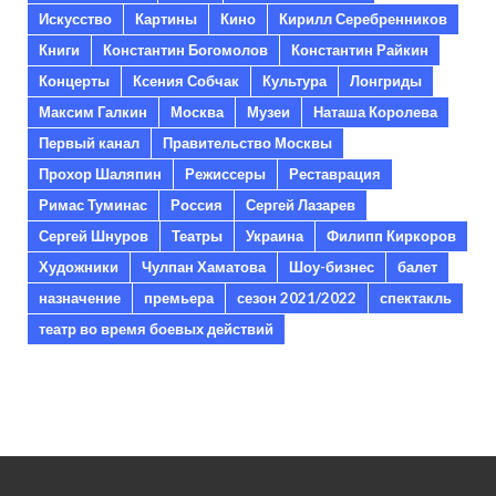
Искусство
Картины
Кино
Кирилл Серебренников
Книги
Константин Богомолов
Константин Райкин
Концерты
Ксения Собчак
Культура
Лонгриды
Максим Галкин
Москва
Музеи
Наташа Королева
Первый канал
Правительство Москвы
Прохор Шаляпин
Режиссеры
Реставрация
Римас Туминас
Россия
Сергей Лазарев
Сергей Шнуров
Театры
Украина
Филипп Киркоров
Художники
Чулпан Хаматова
Шоу-бизнес
балет
назначение
премьера
сезон 2021/2022
спектакль
театр во время боевых действий