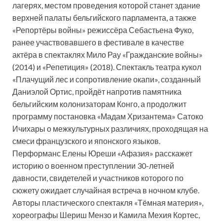
лагерях, местом проведения которой станет здание
верхней палаты бельгийского парламента, а также
«Репортёры войны» режиссёра Себастьена Фуко,
ранее участвовавшего в фестивале в качестве
актёра в спектаклях Мило Рау «Гражданские войны»
(2014) и «Репетиция» (2018). Спектакль театра кукол
«Плачущий лес и сопротивление окапи», созданный
Даниэлой Ортис, пройдёт напротив памятника
бельгийским колонизаторам Конго, а продолжит
программу постановка «Мадам Хризантема» Сатоко
Ичихары о межкультурных различиях, проходящая на
смеси французского и японского языков.
Перформанс Елены Юреши «Афазия» расскажет
историю о военном преступлении 30-летней
давности, свидетелей и участников которого по
сюжету ожидает случайная встреча в ночном клубе.
Авторы пластического спектакля «Тёмная материя»,
хореографы Шериш Мензо и Камила Мехия Кортес,