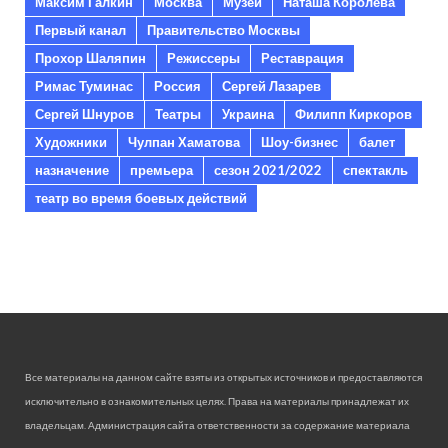
Максим Галкин
Москва
Музеи
Наташа Королева
Первый канал
Правительство Москвы
Прохор Шаляпин
Режиссеры
Реставрация
Римас Туминас
Россия
Сергей Лазарев
Сергей Шнуров
Театры
Украина
Филипп Киркоров
Художники
Чулпан Хаматова
Шоу-бизнес
балет
назначение
премьера
сезон 2021/2022
спектакль
театр во время боевых действий
Все материалы на данном сайте взяты из открытых источников и предоставляются
исключительно в ознакомительных целях. Права на материалы принадлежат их
владельцам. Администрация сайта ответственности за содержание материала