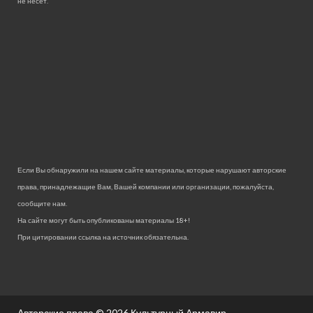
не несет.
Если Вы обнаружили на нашем сайте материалы, которые нарушают авторские
права, принадлежащие Вам, Вашей компании или организации, пожалуйста,
сообщите нам.
На сайте могут быть опубликованы материалы 18+!
При цитировании ссылка на источник обязательна.
Авторские права © 2026
Культурный Армавир.
.