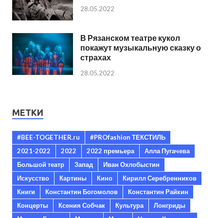
28.05.2022
В Рязанском театре кукол
покажут музыкальную сказку о
страхах
28.05.2022
МЕТКИ
#BEE-TOGETHER.ru
#PROfashion ТЕКСТИЛЬ
2021-2022
2022
2022 премьера
Алла Пугачева
Большой театр
Запад
Иван Охлобыстин
Искусство
Картины
Кино
Кирилл Серебренников
Книги
Константин Богомолов
Константин Райкин
Концерты
Ксения Собчак
Культура
Лонгриды