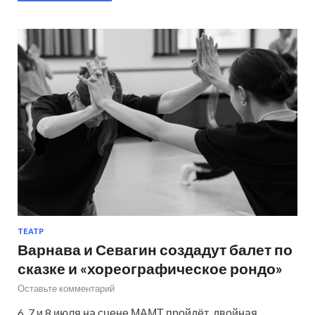
ТЕАТР
Варнава и Севагин создадут балет по
сказке и «хореографическое рондо»
Оставьте комментарий
6, 7 и 8 июля на сцене МАМТ пройдёт двойная