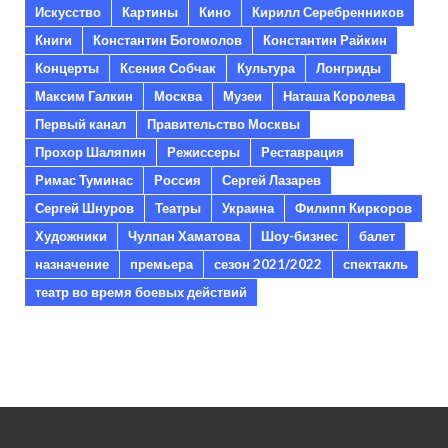
Искусство
Картины
Кино
Кирилл Серебренников
Книги
Константин Богомолов
Константин Райкин
Концерты
Ксения Собчак
Культура
Лонгриды
Максим Галкин
Москва
Музеи
Наташа Королева
Первый канал
Правительство Москвы
Прохор Шаляпин
Режиссеры
Реставрация
Римас Туминас
Россия
Сергей Лазарев
Сергей Шнуров
Театры
Украина
Филипп Киркоров
Художники
Чулпан Хаматова
Шоу-бизнес
балет
назначение
премьера
сезон 2021/2022
спектакль
театр во время боевых действий