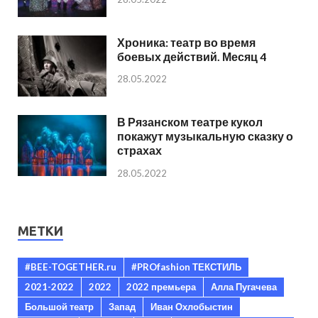
Хроника: театр во время
боевых действий. Месяц 4
28.05.2022
В Рязанском театре кукол
покажут музыкальную сказку о
страхах
28.05.2022
МЕТКИ
#BEE-TOGETHER.ru
#PROfashion ТЕКСТИЛЬ
2021-2022
2022
2022 премьера
Алла Пугачева
Большой театр
Запад
Иван Охлобыстин