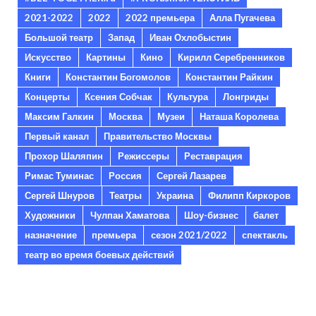
2021-2022
2022
2022 премьера
Алла Пугачева
Большой театр
Запад
Иван Охлобыстин
Искусство
Картины
Кино
Кирилл Серебренников
Книги
Константин Богомолов
Константин Райкин
Концерты
Ксения Собчак
Культура
Лонгриды
Максим Галкин
Москва
Музеи
Наташа Королева
Первый канал
Правительство Москвы
Прохор Шаляпин
Режиссеры
Реставрация
Римас Туминас
Россия
Сергей Лазарев
Сергей Шнуров
Театры
Украина
Филипп Киркоров
Художники
Чулпан Хаматова
Шоу-бизнес
балет
назначение
премьера
сезон 2021/2022
спектакль
театр во время боевых действий