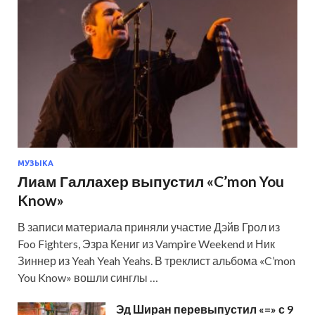
МУЗЫКА
Лиам Галлахер выпустил «C’mon You
Know»
В записи материала приняли участие Дэйв Грол из
Foo Fighters, Эзра Кениг из Vampire Weekend и Ник
Зиннер из Yeah Yeah Yeahs. В треклист альбома «C’mon
You Know» вошли синглы …
Эд Ширан перевыпустил «=» с 9