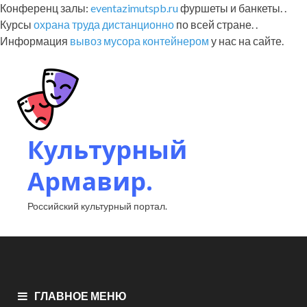
Конференц залы:
eventazimutspb.ru
фуршеты и банкеты. .
Курсы
охрана труда дистанционно
по всей стране. .
Информация
вывоз мусора контейнером
у нас на сайте.
Культурный
Армавир.
Российский культурный портал.
ГЛАВНОЕ МЕНЮ