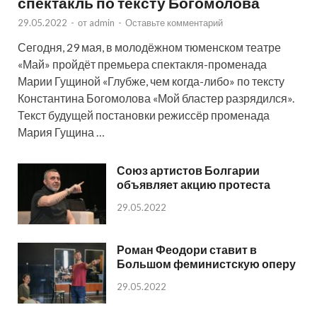
спектакль по тексту Богомолова
29.05.2022
-
от
admin
-
Оставьте комментарий
Сегодня, 29 мая, в молодёжном тюменском театре
«Май» пройдёт премьера спектакля-променада
Марии Гущиной «Глубже, чем когда-либо» по тексту
Константина Богомолова «Мой бластер разрядился».
Текст будущей постановки режиссёр променада
Мария Гущина …
Союз артистов Болгарии
объявляет акцию протеста
29.05.2022
Роман Феодори ставит в
Большом феминистскую оперу
29.05.2022