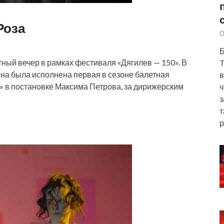
Роза
О
Б
ный вечер в рамках фестиваля «Дягилев — 150». В
T
на была исполнена первая в сезоне балетная
в
 в постановке Максима Петрова, за дирижерским
ч
з
т
р