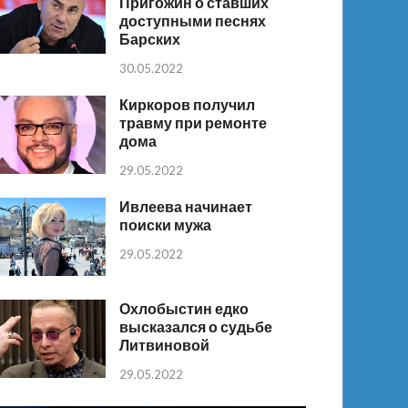
Пригожин о ставших
доступными песнях
Барских
30.05.2022
Киркоров получил
травму при ремонте
дома
29.05.2022
Ивлеева начинает
поиски мужа
29.05.2022
Охлобыстин едко
высказался о судьбе
Литвиновой
29.05.2022