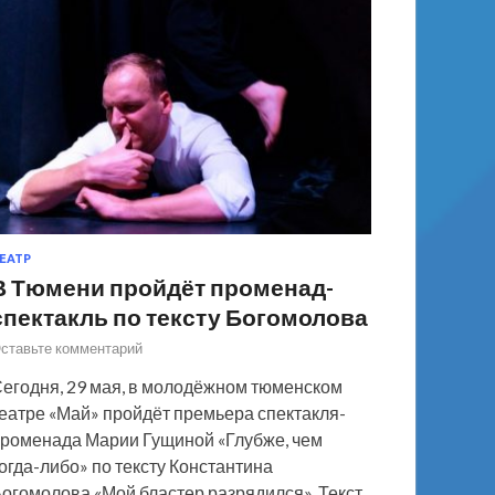
ЕАТР
В Тюмени пройдёт променад-
спектакль по тексту Богомолова
ставьте комментарий
егодня, 29 мая, в молодёжном тюменском
еатре «Май» пройдёт премьера спектакля-
роменада Марии Гущиной «Глубже, чем
огда-либо» по тексту Константина
огомолова «Мой бластер разрядился». Текст