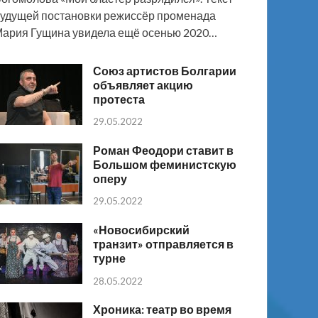
удущей постановки режиссёр променада
ария Гущина увидела ещё осенью 2020…
Союз артистов Болгарии
объявляет акцию
протеста
29.05.2022
Роман Феодори ставит в
Большом феминистскую
оперу
29.05.2022
«Новосибирский
транзит» отправляется в
турне
28.05.2022
Хроника: театр во время