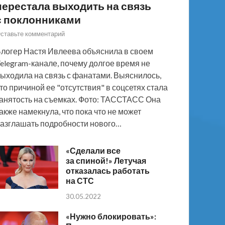
перестала выходить на связь
с поклонниками
ставьте комментарий
логер Настя Ивлеева объяснила в своем
elegram-канале, почему долгое время не
ыходила на связь с фанатами. Выяснилось,
то причиной ее "отсутствия" в соцсетях стала
анятость на съемках. Фото: ТАССТАСС Она
акже намекнула, что пока что не может
азглашать подробности нового…
«Сделали все
за спиной!» Летучая
отказалась работать
на СТС
30.05.2022
«Нужно блокировать»: