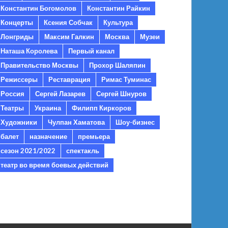
Константин Богомолов
Константин Райкин
Концерты
Ксения Собчак
Культура
Лонгриды
Максим Галкин
Москва
Музеи
Наташа Королева
Первый канал
Правительство Москвы
Прохор Шаляпин
Режиссеры
Реставрация
Римас Туминас
Россия
Сергей Лазарев
Сергей Шнуров
Театры
Украина
Филипп Киркоров
Художники
Чулпан Хаматова
Шоу-бизнес
балет
назначение
премьера
сезон 2021/2022
спектакль
театр во время боевых действий