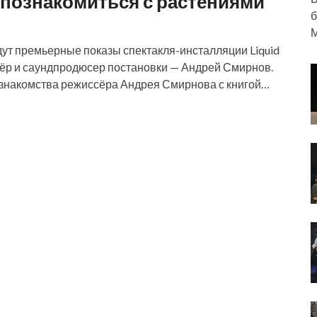
т познакомиться с растениями
б
М
дут премьерные показы спектакля-инсталляции Liquid
иссёр и саундпродюсер постановки — Андрей Смирнов.
е знакомства режиссёра Андрея Смирнова с книгой…