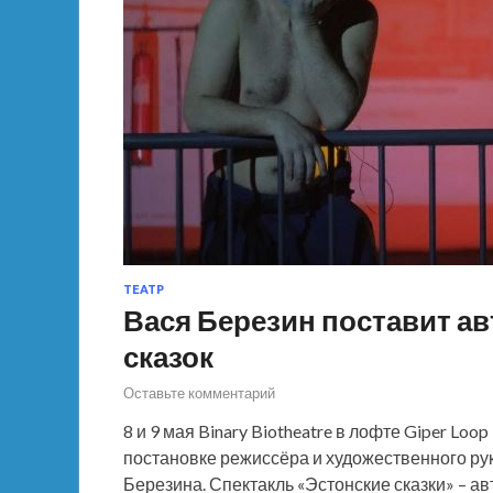
ТЕАТР
Вася Березин поставит ав
сказок
Оставьте комментарий
8 и 9 мая Binary Biotheatre в лофте Giper Lo
постановке режиссёра и художественного ру
Березина. Спектакль «Эстонские сказки» – а