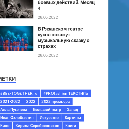
боевых действий. Месяц
4
28.05.2022
В Рязанском театре
кукол покажут
музыкальную сказку о
страхах
28.05.2022
МЕТКИ
#BEE-TOGETHER.ru
#PROfashion ТЕКСТИЛЬ
2021-2022
2022
2022 премьера
Алла Пугачева
Большой театр
Запад
Иван Охлобыстин
Искусство
Картины
Кино
Кирилл Серебренников
Книги