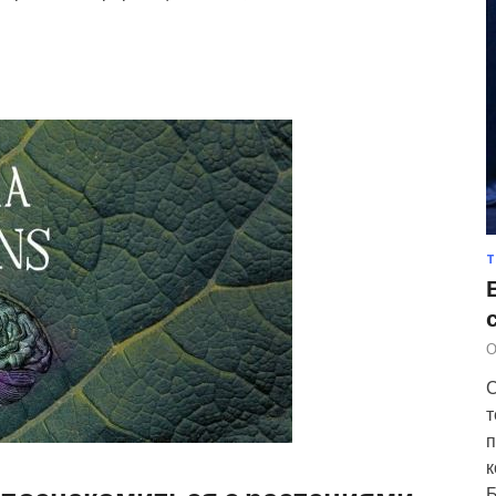
Т
О
С
т
п
к
Б