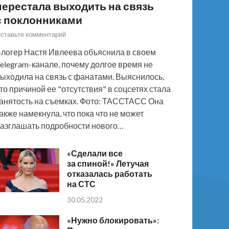
перестала выходить на связь
с поклонниками
ставьте комментарий
логер Настя Ивлеева объяснила в своем
elegram-канале, почему долгое время не
ыходила на связь с фанатами. Выяснилось,
то причиной ее "отсутствия" в соцсетях стала
анятость на съемках. Фото: ТАССТАСС Она
акже намекнула, что пока что не может
азглашать подробности нового…
«Сделали все
за спиной!» Летучая
отказалась работать
на СТС
30.05.2022
«Нужно блокировать»: