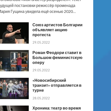
удущей постановки режиссёр променада
ария Гущина увидела ещё осенью 2020…
Союз артистов Болгарии
объявляет акцию
протеста
29.05.2022
Роман Феодори ставит в
Большом феминистскую
оперу
29.05.2022
«Новосибирский
транзит» отправляется в
турне
28.05.2022
Хроника: театр во время