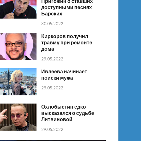
Пригожин о ставших
доступными песнях
Барских
30.05.2022
Киркоров получил
травму при ремонте
дома
29.05.2022
Ивлеева начинает
поиски мужа
29.05.2022
Охлобыстин едко
высказался о судьбе
Литвиновой
29.05.2022