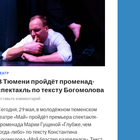
ЕАТР
В Тюмени пройдёт променад-
спектакль по тексту Богомолова
ставьте комментарий
егодня, 29 мая, в молодёжном тюменском
еатре «Май» пройдёт премьера спектакля-
роменада Марии Гущиной «Глубже, чем
огда-либо» по тексту Константина
огомолова «Мой бластер разрядился». Текст