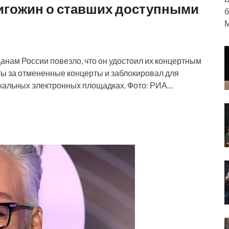
игожин о ставших доступными
б
М
данам России повезло, что он удостоил их концертным
еты за отмененные концерты и заблокировал для
ыкальных электронных площадках. Фото: РИА…