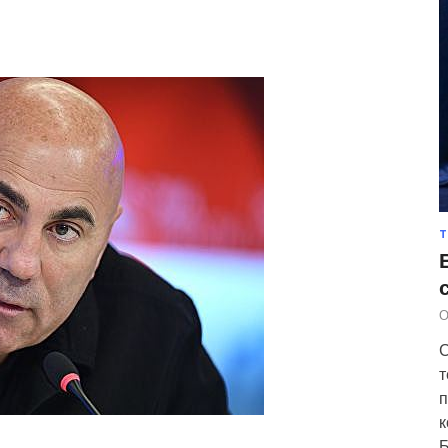
Т
О
С
т
п
к
Б