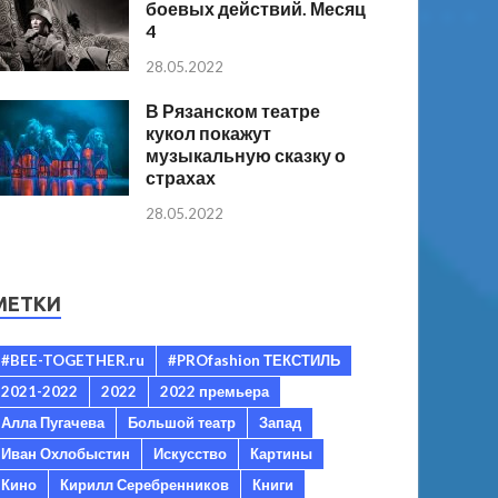
боевых действий. Месяц
4
28.05.2022
В Рязанском театре
кукол покажут
музыкальную сказку о
страхах
28.05.2022
МЕТКИ
#BEE-TOGETHER.ru
#PROfashion ТЕКСТИЛЬ
2021-2022
2022
2022 премьера
Алла Пугачева
Большой театр
Запад
Иван Охлобыстин
Искусство
Картины
Кино
Кирилл Серебренников
Книги