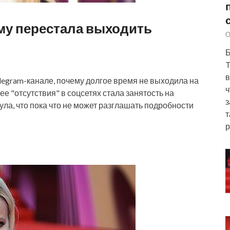
ему перестала выходить
О
Б
T
в
legram-канале, почему долгое время не выходила на
ч
ее "отсутствия" в соцсетях стала занятость на
з
ла, что пока что не может разглашать подробности
т
р