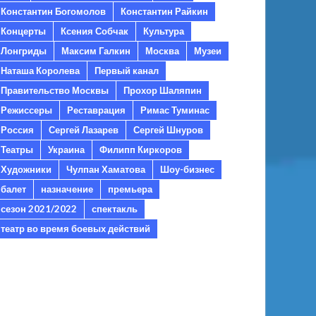
Константин Богомолов
Константин Райкин
Концерты
Ксения Собчак
Культура
Лонгриды
Максим Галкин
Москва
Музеи
Наташа Королева
Первый канал
Правительство Москвы
Прохор Шаляпин
Режиссеры
Реставрация
Римас Туминас
Россия
Сергей Лазарев
Сергей Шнуров
Театры
Украина
Филипп Киркоров
Художники
Чулпан Хаматова
Шоу-бизнес
балет
назначение
премьера
сезон 2021/2022
спектакль
театр во время боевых действий