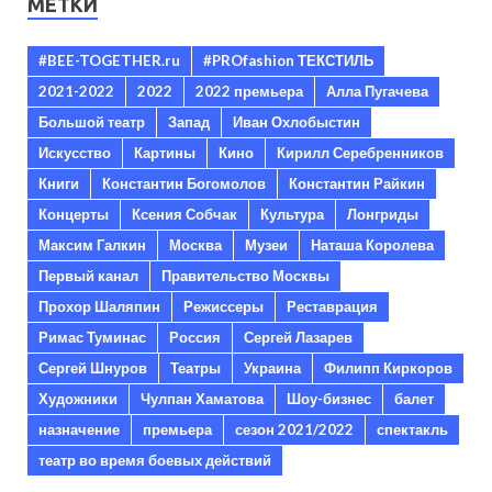
МЕТКИ
#BEE-TOGETHER.ru
#PROfashion ТЕКСТИЛЬ
2021-2022
2022
2022 премьера
Алла Пугачева
Большой театр
Запад
Иван Охлобыстин
Искусство
Картины
Кино
Кирилл Серебренников
Книги
Константин Богомолов
Константин Райкин
Концерты
Ксения Собчак
Культура
Лонгриды
Максим Галкин
Москва
Музеи
Наташа Королева
Первый канал
Правительство Москвы
Прохор Шаляпин
Режиссеры
Реставрация
Римас Туминас
Россия
Сергей Лазарев
Сергей Шнуров
Театры
Украина
Филипп Киркоров
Художники
Чулпан Хаматова
Шоу-бизнес
балет
назначение
премьера
сезон 2021/2022
спектакль
театр во время боевых действий