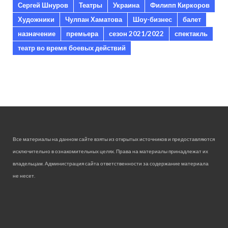
Сергей Шнуров
Театры
Украина
Филипп Киркоров
Художники
Чулпан Хаматова
Шоу-бизнес
балет
назначение
премьера
сезон 2021/2022
спектакль
театр во время боевых действий
Все материалы на данном сайте взяты из открытых источников и предоставляются
исключительно в ознакомительных целях. Права на материалы принадлежат их
владельцам. Администрация сайта ответственности за содержание материала
не несет.