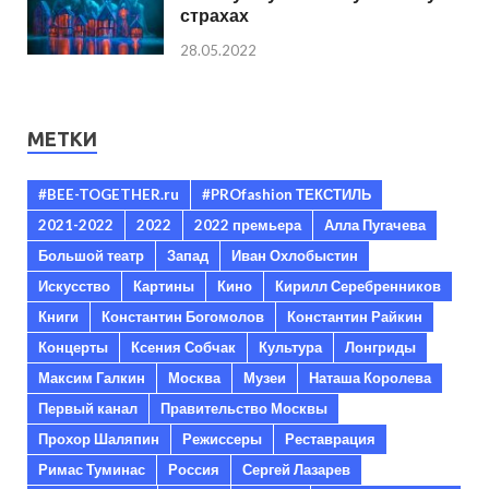
страхах
28.05.2022
МЕТКИ
#BEE-TOGETHER.ru
#PROfashion ТЕКСТИЛЬ
2021-2022
2022
2022 премьера
Алла Пугачева
Большой театр
Запад
Иван Охлобыстин
Искусство
Картины
Кино
Кирилл Серебренников
Книги
Константин Богомолов
Константин Райкин
Концерты
Ксения Собчак
Культура
Лонгриды
Максим Галкин
Москва
Музеи
Наташа Королева
Первый канал
Правительство Москвы
Прохор Шаляпин
Режиссеры
Реставрация
Римас Туминас
Россия
Сергей Лазарев