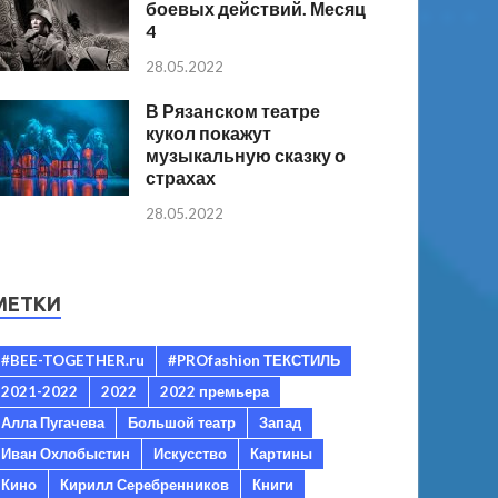
боевых действий. Месяц
4
28.05.2022
В Рязанском театре
кукол покажут
музыкальную сказку о
страхах
28.05.2022
МЕТКИ
#BEE-TOGETHER.ru
#PROfashion ТЕКСТИЛЬ
2021-2022
2022
2022 премьера
Алла Пугачева
Большой театр
Запад
Иван Охлобыстин
Искусство
Картины
Кино
Кирилл Серебренников
Книги