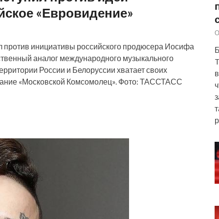
йское «Евровидение»
О
л против инициативы российского продюсера Иосифа
Б
ственный аналог международного музыкального
T
территории России и Белоруссии хватает своих
в
здание «Московской Комсомолец». Фото: ТАССТАСС
ч
з
т
р