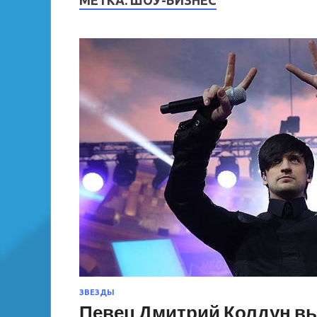
МЕТКА:
ШОУ-БИЗНЕС
ЗВЕЗДЫ
Певец Дмитрий Колдун вы