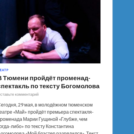
ЕАТР
В Тюмени пройдёт променад-
спектакль по тексту Богомолова
ставьте комментарий
егодня, 29 мая, в молодёжном тюменском
еатре «Май» пройдёт премьера спектакля-
роменада Марии Гущиной «Глубже, чем
огда-либо» по тексту Константина
огомолова «Мой бластер разрядился». Текст