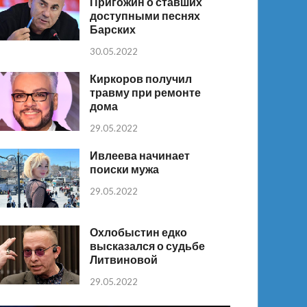
Пригожин о ставших
доступными песнях
Барских
30.05.2022
Киркоров получил
травму при ремонте
дома
29.05.2022
Ивлеева начинает
поиски мужа
29.05.2022
Охлобыстин едко
высказался о судьбе
Литвиновой
29.05.2022