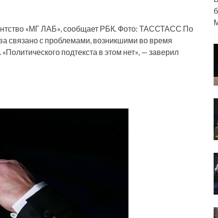
б
М
ентство «МГ ЛАБ», сообщает РБК. Фото: ТАССТАСС По
тва связано с проблемами, возникшими во время
«Политического подтекста в этом нет», — заверил