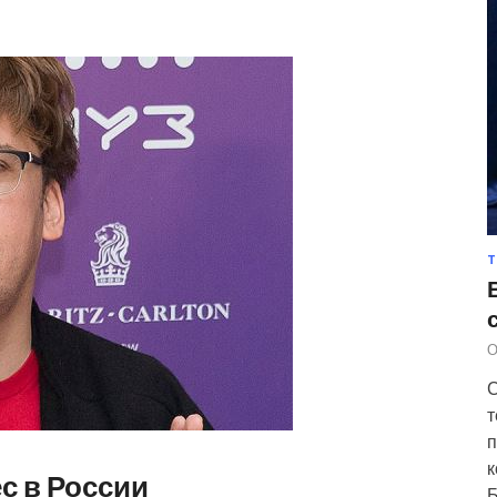
Т
О
С
т
п
к
с в России
Б