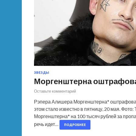
ЗВЕЗДЫ
Моргенштерна оштрафова
Оставьте комментарий
Рэпера Алишера Моргенштерна* оштрафовали
этом стало известно в пятницу, 20 мая. Фо
Моргенштерна* на 100 тысяч рублей за пропа
речь идет…
ПОДРОБНЕЕ