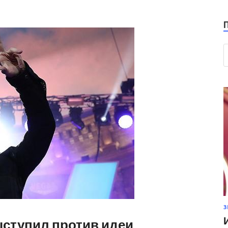
З
ступил против идеи