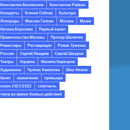
Константин Богомолов
Константин Райкин
Концерты
Ксения Собчак
Культура
Лонгриды
Максим Галкин
Москва
Музеи
Наташа Королева
Первый канал
Правительство Москвы
Прохор Шаляпин
Режиссеры
Реставрация
Римас Туминас
Россия
Сергей Лазарев
Сергей Шнуров
Театры
Украина
Филипп Киркоров
Художники
Чулпан Хаматова
Шоу-бизнес
балет
назначение
премьера
сезон 2021/2022
спектакль
театр во время боевых действий