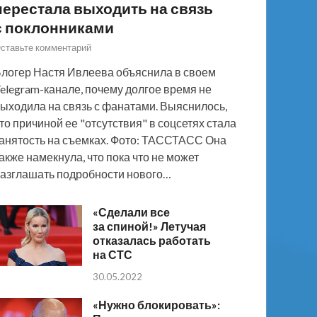
перестала выходить на связь
с поклонниками
ставьте комментарий
логер Настя Ивлеева объяснила в своем
elegram-канале, почему долгое время не
ыходила на связь с фанатами. Выяснилось,
то причиной ее "отсутствия" в соцсетях стала
анятость на съемках. Фото: ТАССТАСС Она
акже намекнула, что пока что не может
азглашать подробности нового…
«Сделали все
за спиной!» Летучая
отказалась работать
на СТС
30.05.2022
«Нужно блокировать»: