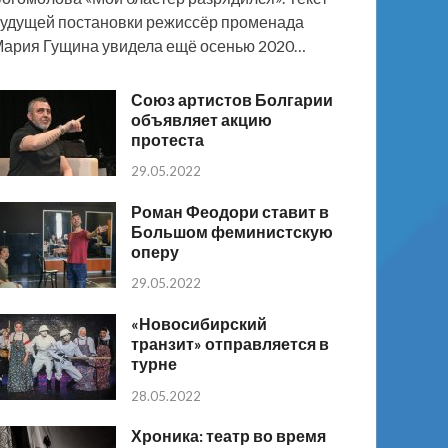
удущей постановки режиссёр променада
ария Гущина увидела ещё осенью 2020…
Союз артистов Болгарии
объявляет акцию
протеста
29.05.2022
Роман Феодори ставит в
Большом феминистскую
оперу
29.05.2022
«Новосибирский
транзит» отправляется в
турне
28.05.2022
Хроника: театр во время