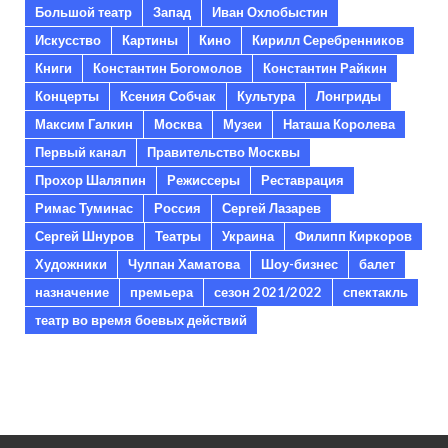
Большой театр
Запад
Иван Охлобыстин
Искусство
Картины
Кино
Кирилл Серебренников
Книги
Константин Богомолов
Константин Райкин
Концерты
Ксения Собчак
Культура
Лонгриды
Максим Галкин
Москва
Музеи
Наташа Королева
Первый канал
Правительство Москвы
Прохор Шаляпин
Режиссеры
Реставрация
Римас Туминас
Россия
Сергей Лазарев
Сергей Шнуров
Театры
Украина
Филипп Киркоров
Художники
Чулпан Хаматова
Шоу-бизнес
балет
назначение
премьера
сезон 2021/2022
спектакль
театр во время боевых действий