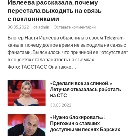
Ивлеева рассказала, почему
перестала выходить на связь
с поклонниками
30.05.2022
-
от
admin
-
Оставьте комментарий
Блогер Настя Ивлеева объяснила в своем Telegram-
канале, почему долгое время не выходила на связь с
фанатами. Выяснилось, что причиной ее "отсутствия"
в соцсетях стала занятость на съемках.
Фото: ТАССТАСС Она также …
«Сделали все за спиной!»
Летучая отказалась работать
на СТС
30.05.2022
«Нужно блокировать»:
Пригожин о ставших
доступными песнях Барских