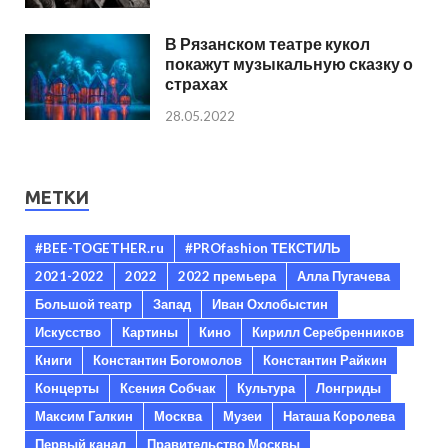
В Рязанском театре кукол
покажут музыкальную сказку о
страхах
28.05.2022
МЕТКИ
#BEE-TOGETHER.ru
#PROfashion ТЕКСТИЛЬ
2021-2022
2022
2022 премьера
Алла Пугачева
Большой театр
Запад
Иван Охлобыстин
Искусство
Картины
Кино
Кирилл Серебренников
Книги
Константин Богомолов
Константин Райкин
Концерты
Ксения Собчак
Культура
Лонгриды
Максим Галкин
Москва
Музеи
Наташа Королева
Первый канал
Правительство Москвы