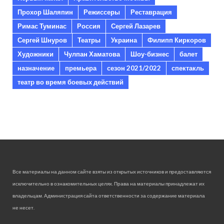
Прохор Шаляпин
Режиссеры
Реставрация
Римас Туминас
Россия
Сергей Лазарев
Сергей Шнуров
Театры
Украина
Филипп Киркоров
Художники
Чулпан Хаматова
Шоу-бизнес
балет
назначение
премьера
сезон 2021/2022
спектакль
театр во время боевых действий
Все материалы на данном сайте взяты из открытых источников и предоставляются
исключительно в ознакомительных целях. Права на материалы принадлежат их
владельцам. Администрация сайта ответственности за содержание материала
не несет.