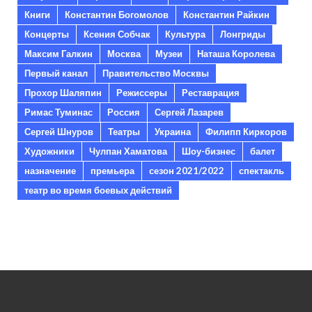
Книги
Константин Богомолов
Константин Райкин
Концерты
Ксения Собчак
Культура
Лонгриды
Максим Галкин
Москва
Музеи
Наташа Королева
Первый канал
Правительство Москвы
Прохор Шаляпин
Режиссеры
Реставрация
Римас Туминас
Россия
Сергей Лазарев
Сергей Шнуров
Театры
Украина
Филипп Киркоров
Художники
Чулпан Хаматова
Шоу-бизнес
балет
назначение
премьера
сезон 2021/2022
спектакль
театр во время боевых действий