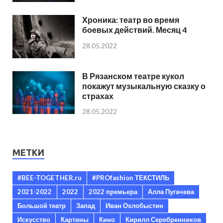
Хроника: театр во время
боевых действий. Месяц 4
28.05.2022
В Рязанском театре кукол
покажут музыкальную сказку о
страхах
28.05.2022
МЕТКИ
#BEE-TOGETHER.ru
#PROfashion ТЕКСТИЛЬ
2021-2022
2022
2022 премьера
Алла Пугачева
Большой театр
Запад
Иван Охлобыстин
Искусство
Картины
Кино
Кирилл Серебренников