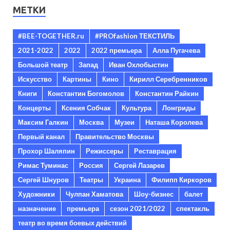
МЕТКИ
#BEE-TOGETHER.ru
#PROfashion ТЕКСТИЛЬ
2021-2022
2022
2022 премьера
Алла Пугачева
Большой театр
Запад
Иван Охлобыстин
Искусство
Картины
Кино
Кирилл Серебренников
Книги
Константин Богомолов
Константин Райкин
Концерты
Ксения Собчак
Культура
Лонгриды
Максим Галкин
Москва
Музеи
Наташа Королева
Первый канал
Правительство Москвы
Прохор Шаляпин
Режиссеры
Реставрация
Римас Туминас
Россия
Сергей Лазарев
Сергей Шнуров
Театры
Украина
Филипп Киркоров
Художники
Чулпан Хаматова
Шоу-бизнес
балет
назначение
премьера
сезон 2021/2022
спектакль
театр во время боевых действий