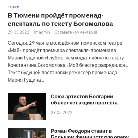
ТЕАТР
В Тюмени пройдёт променад-
спектакль по тексту Богомолова
29.05.2022
-
от
admin
-
Оставьте комментарий
Сегодня, 29 мая, в молодёжном тюменском театре
«Май» пройдёт премьера спектакля-променада
Марии Гущиной «Глубже, чем когда-либо» по тексту
Константина Богомолова «Мой бластер разрядился».
Текст будущей постановки режиссёр променада
Мария Гущина …
Союз артистов Болгарии
объявляет акцию протеста
29.05.2022
Роман Феодори ставит в
Большом феминистскую оперу