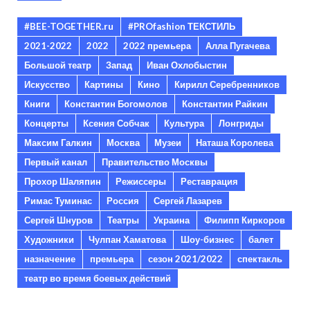
#BEE-TOGETHER.ru
#PROfashion ТЕКСТИЛЬ
2021-2022
2022
2022 премьера
Алла Пугачева
Большой театр
Запад
Иван Охлобыстин
Искусство
Картины
Кино
Кирилл Серебренников
Книги
Константин Богомолов
Константин Райкин
Концерты
Ксения Собчак
Культура
Лонгриды
Максим Галкин
Москва
Музеи
Наташа Королева
Первый канал
Правительство Москвы
Прохор Шаляпин
Режиссеры
Реставрация
Римас Туминас
Россия
Сергей Лазарев
Сергей Шнуров
Театры
Украина
Филипп Киркоров
Художники
Чулпан Хаматова
Шоу-бизнес
балет
назначение
премьера
сезон 2021/2022
спектакль
театр во время боевых действий