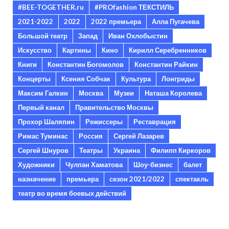
#BEE-TOGETHER.ru
#PROfashion ТЕКСТИЛЬ
2021-2022
2022
2022 премьера
Алла Пугачева
Большой театр
Запад
Иван Охлобыстин
Искусство
Картины
Кино
Кирилл Серебренников
Книги
Константин Богомолов
Константин Райкин
Концерты
Ксения Собчак
Культура
Лонгриды
Максим Галкин
Москва
Музеи
Наташа Королева
Первый канал
Правительство Москвы
Прохор Шаляпин
Режиссеры
Реставрация
Римас Туминас
Россия
Сергей Лазарев
Сергей Шнуров
Театры
Украина
Филипп Киркоров
Художники
Чулпан Хаматова
Шоу-бизнес
балет
назначение
премьера
сезон 2021/2022
спектакль
театр во время боевых действий