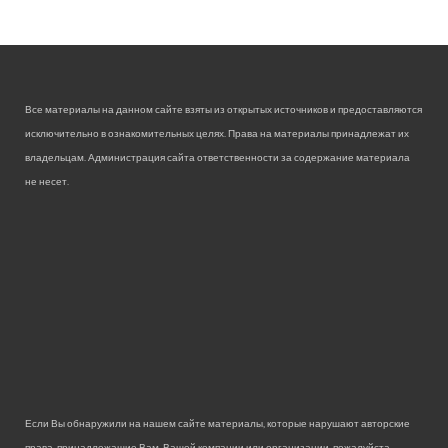
Все материалы на данном сайте взяты из открытых источников и предоставляются
исключительно в ознакомительных целях. Права на материалы принадлежат их
владельцам. Администрация сайта ответственности за содержание материала
не несет.
Если Вы обнаружили на нашем сайте материалы, которые нарушают авторские
права, принадлежащие Вам, Вашей компании или организации, пожалуйста,