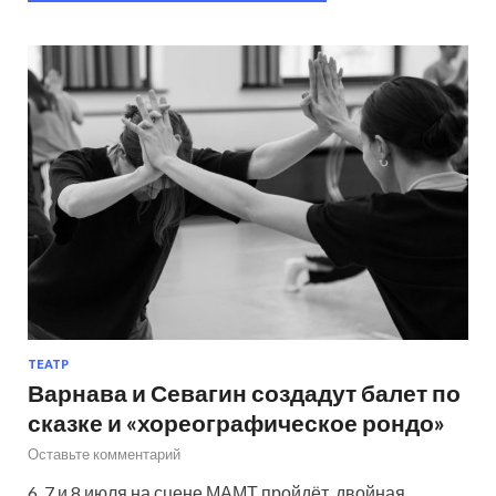
ТЕАТР
Варнава и Севагин создадут балет по
сказке и «хореографическое рондо»
Оставьте комментарий
6, 7 и 8 июля на сцене МАМТ пройдёт двойная