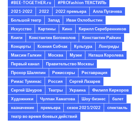
#BEE-TOGETHER.ru
#PROfashion ТЕКСТИЛЬ
2021-2022
2022
2022 премьера
Алла Пугачева
Большой театр
Запад
Иван Охлобыстин
Искусство
Картины
Кино
Кирилл Серебренников
Книги
Константин Богомолов
Константин Райкин
Концерты
Ксения Собчак
Культура
Лонгриды
Максим Галкин
Москва
Музеи
Наташа Королева
Первый канал
Правительство Москвы
Прохор Шаляпин
Режиссеры
Реставрация
Римас Туминас
Россия
Сергей Лазарев
Сергей Шнуров
Театры
Украина
Филипп Киркоров
Художники
Чулпан Хаматова
Шоу-бизнес
балет
назначение
премьера
сезон 2021/2022
спектакль
театр во время боевых действий