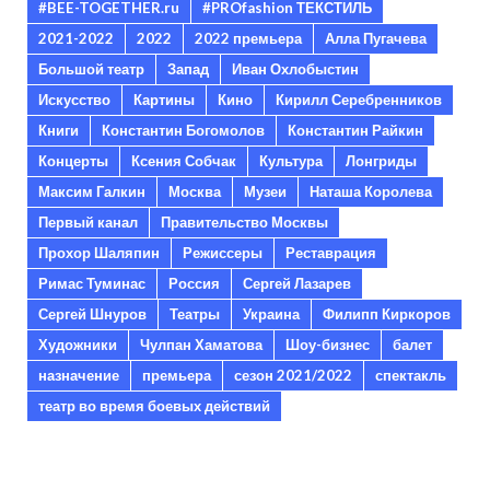
#BEE-TOGETHER.ru
#PROfashion ТЕКСТИЛЬ
2021-2022
2022
2022 премьера
Алла Пугачева
Большой театр
Запад
Иван Охлобыстин
Искусство
Картины
Кино
Кирилл Серебренников
Книги
Константин Богомолов
Константин Райкин
Концерты
Ксения Собчак
Культура
Лонгриды
Максим Галкин
Москва
Музеи
Наташа Королева
Первый канал
Правительство Москвы
Прохор Шаляпин
Режиссеры
Реставрация
Римас Туминас
Россия
Сергей Лазарев
Сергей Шнуров
Театры
Украина
Филипп Киркоров
Художники
Чулпан Хаматова
Шоу-бизнес
балет
назначение
премьера
сезон 2021/2022
спектакль
театр во время боевых действий