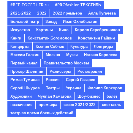
#BEE-TOGETHER.ru
#PROfashion ТЕКСТИЛЬ
2021-2022
2022
2022 премьера
Алла Пугачева
Большой театр
Запад
Иван Охлобыстин
Искусство
Картины
Кино
Кирилл Серебренников
Книги
Константин Богомолов
Константин Райкин
Концерты
Ксения Собчак
Культура
Лонгриды
Максим Галкин
Москва
Музеи
Наташа Королева
Первый канал
Правительство Москвы
Прохор Шаляпин
Режиссеры
Реставрация
Римас Туминас
Россия
Сергей Лазарев
Сергей Шнуров
Театры
Украина
Филипп Киркоров
Художники
Чулпан Хаматова
Шоу-бизнес
балет
назначение
премьера
сезон 2021/2022
спектакль
театр во время боевых действий