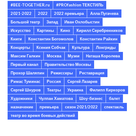
#BEE-TOGETHER.ru
#PROfashion ТЕКСТИЛЬ
2021-2022
2022
2022 премьера
Алла Пугачева
Большой театр
Запад
Иван Охлобыстин
Искусство
Картины
Кино
Кирилл Серебренников
Книги
Константин Богомолов
Константин Райкин
Концерты
Ксения Собчак
Культура
Лонгриды
Максим Галкин
Москва
Музеи
Наташа Королева
Первый канал
Правительство Москвы
Прохор Шаляпин
Режиссеры
Реставрация
Римас Туминас
Россия
Сергей Лазарев
Сергей Шнуров
Театры
Украина
Филипп Киркоров
Художники
Чулпан Хаматова
Шоу-бизнес
балет
назначение
премьера
сезон 2021/2022
спектакль
театр во время боевых действий