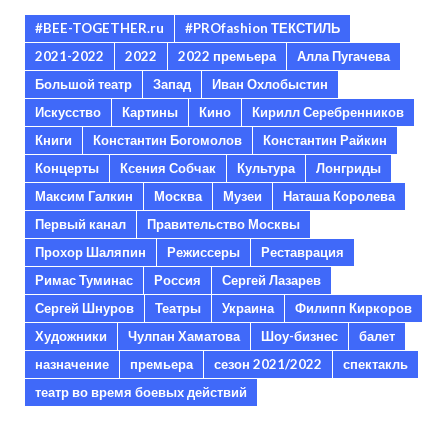
#BEE-TOGETHER.ru
#PROfashion ТЕКСТИЛЬ
2021-2022
2022
2022 премьера
Алла Пугачева
Большой театр
Запад
Иван Охлобыстин
Искусство
Картины
Кино
Кирилл Серебренников
Книги
Константин Богомолов
Константин Райкин
Концерты
Ксения Собчак
Культура
Лонгриды
Максим Галкин
Москва
Музеи
Наташа Королева
Первый канал
Правительство Москвы
Прохор Шаляпин
Режиссеры
Реставрация
Римас Туминас
Россия
Сергей Лазарев
Сергей Шнуров
Театры
Украина
Филипп Киркоров
Художники
Чулпан Хаматова
Шоу-бизнес
балет
назначение
премьера
сезон 2021/2022
спектакль
театр во время боевых действий