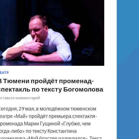
ЕАТР
В Тюмени пройдёт променад-
спектакль по тексту Богомолова
ставьте комментарий
егодня, 29 мая, в молодёжном тюменском
еатре «Май» пройдёт премьера спектакля-
роменада Марии Гущиной «Глубже, чем
огда-либо» по тексту Константина
огомолова «Мой бластер разрядился». Текст