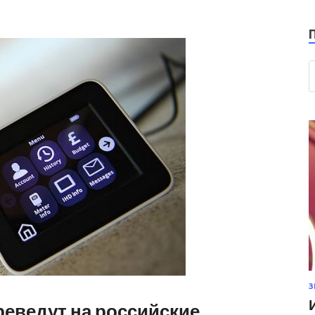
З
еведут на российские