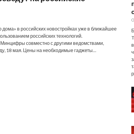
О
 дома» в российских новостройках уже в ближайшее
Б
пользованием российских технологий.
T
 Минцифры совместно с другими ведомствами,
в
ду, 18 мая. Цены на необходимые гаджеты…
ч
з
т
р