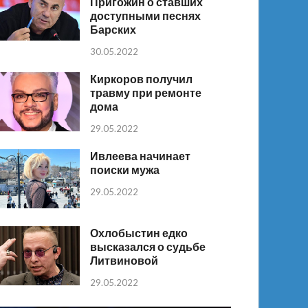
Пригожин о ставших
доступными песнях
Барских
30.05.2022
Киркоров получил
травму при ремонте
дома
29.05.2022
Ивлеева начинает
поиски мужа
29.05.2022
Охлобыстин едко
высказался о судьбе
Литвиновой
29.05.2022