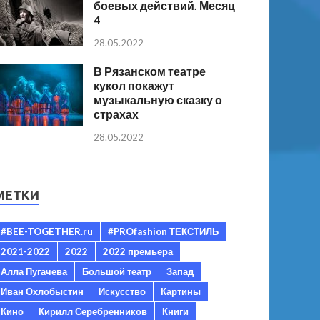
боевых действий. Месяц
4
28.05.2022
В Рязанском театре
кукол покажут
музыкальную сказку о
страхах
28.05.2022
МЕТКИ
#BEE-TOGETHER.ru
#PROfashion ТЕКСТИЛЬ
2021-2022
2022
2022 премьера
Алла Пугачева
Большой театр
Запад
Иван Охлобыстин
Искусство
Картины
Кино
Кирилл Серебренников
Книги