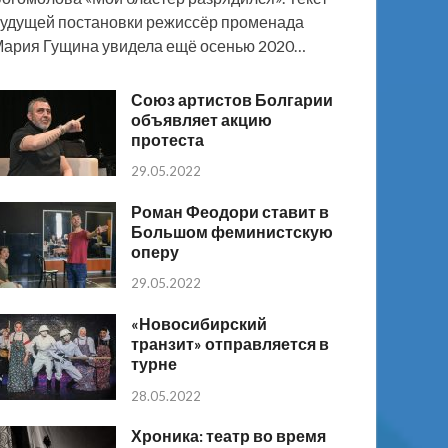
удущей постановки режиссёр променада
ария Гущина увидела ещё осенью 2020…
Союз артистов Болгарии
объявляет акцию
протеста
29.05.2022
Роман Феодори ставит в
Большом феминистскую
оперу
29.05.2022
«Новосибирский
транзит» отправляется в
турне
28.05.2022
Хроника: театр во время