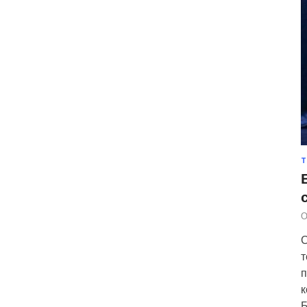
Т
О
С
т
п
к
Б