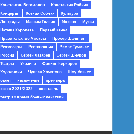
Константин Богомолов
Константин Райкин
Концерты
Ксения Собчак
Культура
Лонгриды
Максим Галкин
Москва
Музеи
Наташа Королева
Первый канал
Правительство Москвы
Прохор Шаляпин
Режиссеры
Реставрация
Римас Туминас
Россия
Сергей Лазарев
Сергей Шнуров
Театры
Украина
Филипп Киркоров
Художники
Чулпан Хаматова
Шоу-бизнес
балет
назначение
премьера
сезон 2021/2022
спектакль
театр во время боевых действий