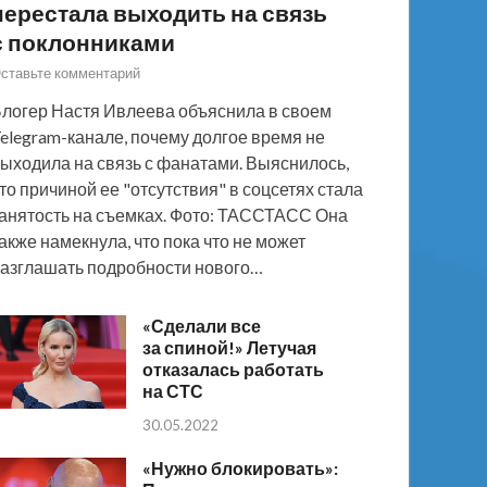
перестала выходить на связь
с поклонниками
ставьте комментарий
логер Настя Ивлеева объяснила в своем
elegram-канале, почему долгое время не
ыходила на связь с фанатами. Выяснилось,
то причиной ее "отсутствия" в соцсетях стала
анятость на съемках. Фото: ТАССТАСС Она
акже намекнула, что пока что не может
азглашать подробности нового…
«Сделали все
за спиной!» Летучая
отказалась работать
на СТС
30.05.2022
«Нужно блокировать»: