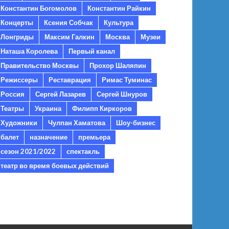
Константин Богомолов
Константин Райкин
Концерты
Ксения Собчак
Культура
Лонгриды
Максим Галкин
Москва
Музеи
Наташа Королева
Первый канал
Правительство Москвы
Прохор Шаляпин
Режиссеры
Реставрация
Римас Туминас
Россия
Сергей Лазарев
Сергей Шнуров
Театры
Украина
Филипп Киркоров
Художники
Чулпан Хаматова
Шоу-бизнес
балет
назначение
премьера
сезон 2021/2022
спектакль
театр во время боевых действий