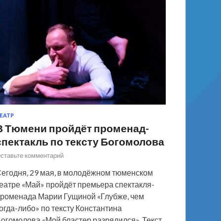
ЕАТР
В Тюмени пройдёт променад-
спектакль по тексту Богомолова
ставьте комментарий
егодня, 29 мая, в молодёжном тюменском
еатре «Май» пройдёт премьера спектакля-
роменада Марии Гущиной «Глубже, чем
огда-либо» по тексту Константина
огомолова «Мой бластер разрядился». Текст