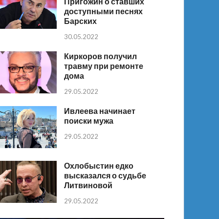
Пригожин о ставших
доступными песнях
Барских
30.05.2022
Киркоров получил
травму при ремонте
дома
29.05.2022
Ивлеева начинает
поиски мужа
29.05.2022
Охлобыстин едко
высказался о судьбе
Литвиновой
29.05.2022