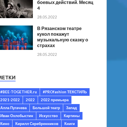
боевых действий. Месяц
4
28.05.2022
В Рязанском театре
кукол покажут
музыкальную сказку о
страхах
28.05.2022
МЕТКИ
#BEE-TOGETHER.ru
#PROfashion ТЕКСТИЛЬ
2021-2022
2022
2022 премьера
Алла Пугачева
Большой театр
Запад
Иван Охлобыстин
Искусство
Картины
Кино
Кирилл Серебренников
Книги