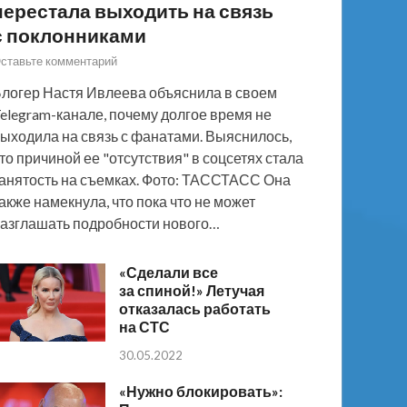
перестала выходить на связь
с поклонниками
ставьте комментарий
логер Настя Ивлеева объяснила в своем
elegram-канале, почему долгое время не
ыходила на связь с фанатами. Выяснилось,
то причиной ее "отсутствия" в соцсетях стала
анятость на съемках. Фото: ТАССТАСС Она
акже намекнула, что пока что не может
азглашать подробности нового…
«Сделали все
за спиной!» Летучая
отказалась работать
на СТС
30.05.2022
«Нужно блокировать»: