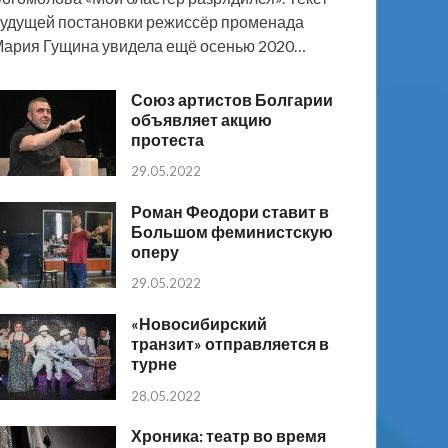
удущей постановки режиссёр променада
ария Гущина увидела ещё осенью 2020…
Союз артистов Болгарии
объявляет акцию
протеста
29.05.2022
Роман Феодори ставит в
Большом феминистскую
оперу
29.05.2022
«Новосибирский
транзит» отправляется в
турне
28.05.2022
Хроника: театр во время