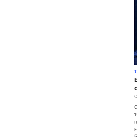
Т
О
С
т
п
к
Б