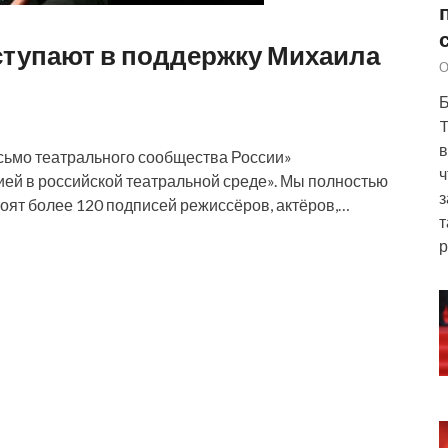
ступают в поддержку Михаила
О
Б
T
в
исьмо театрального сообщества России»
ч
ией в российской театральной среде». Мы полностью
з
тоят более 120 подписей режиссёров, актёров,…
т
р