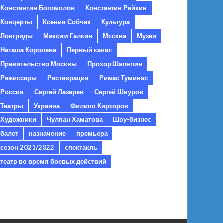
Константин Богомолов
Константин Райкин
Концерты
Ксения Собчак
Культура
Лонгриды
Максим Галкин
Москва
Музеи
Наташа Королева
Первый канал
Правительство Москвы
Прохор Шаляпин
Режиссеры
Реставрация
Римас Туминас
Россия
Сергей Лазарев
Сергей Шнуров
Театры
Украина
Филипп Киркоров
Художники
Чулпан Хаматова
Шоу-бизнес
балет
назначение
премьера
сезон 2021/2022
спектакль
театр во время боевых действий