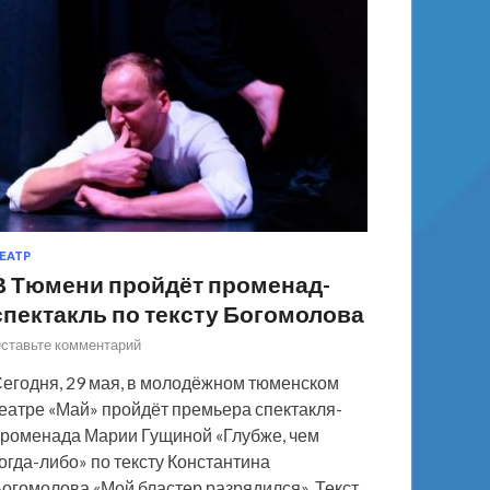
ЕАТР
В Тюмени пройдёт променад-
спектакль по тексту Богомолова
ставьте комментарий
егодня, 29 мая, в молодёжном тюменском
еатре «Май» пройдёт премьера спектакля-
роменада Марии Гущиной «Глубже, чем
огда-либо» по тексту Константина
огомолова «Мой бластер разрядился». Текст