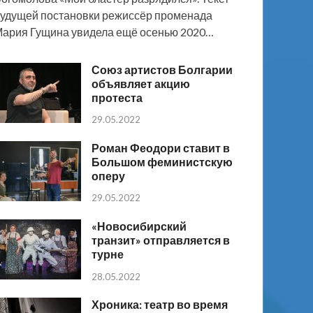
удущей постановки режиссёр променада
ария Гущина увидела ещё осенью 2020…
Союз артистов Болгарии
объявляет акцию
протеста
29.05.2022
Роман Феодори ставит в
Большом феминистскую
оперу
29.05.2022
«Новосибирский
транзит» отправляется в
турне
28.05.2022
Хроника: театр во время