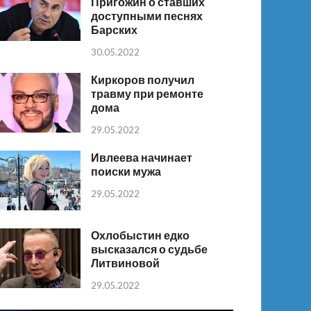
Пригожин о ставших
доступными песнях
Барских
30.05.2022
Киркоров получил
травму при ремонте
дома
29.05.2022
Ивлеева начинает
поиски мужа
29.05.2022
Охлобыстин едко
высказался о судьбе
Литвиновой
29.05.2022