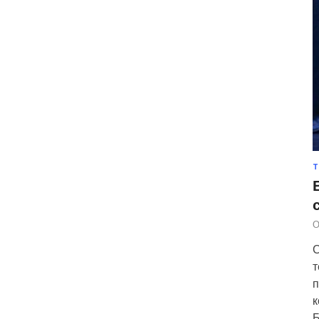
Т
О
С
т
п
к
Б