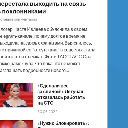
перестала выходить на связь
с поклонниками
ставьте комментарий
логер Настя Ивлеева объяснила в своем
elegram-канале, почему долгое время не
ыходила на связь с фанатами. Выяснилось,
то причиной ее "отсутствия" в соцсетях стала
анятость на съемках. Фото: ТАССТАСС Она
акже намекнула, что пока что не может
азглашать подробности нового…
«Сделали все
за спиной!» Летучая
отказалась работать
на СТС
30.05.2022
«Нужно блокировать»: