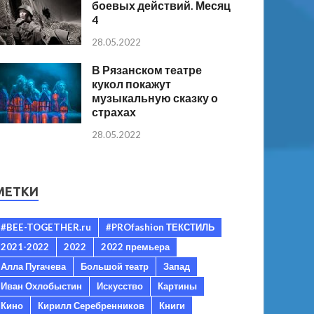
боевых действий. Месяц
4
28.05.2022
В Рязанском театре
кукол покажут
музыкальную сказку о
страхах
28.05.2022
МЕТКИ
#BEE-TOGETHER.ru
#PROfashion ТЕКСТИЛЬ
2021-2022
2022
2022 премьера
Алла Пугачева
Большой театр
Запад
Иван Охлобыстин
Искусство
Картины
Кино
Кирилл Серебренников
Книги