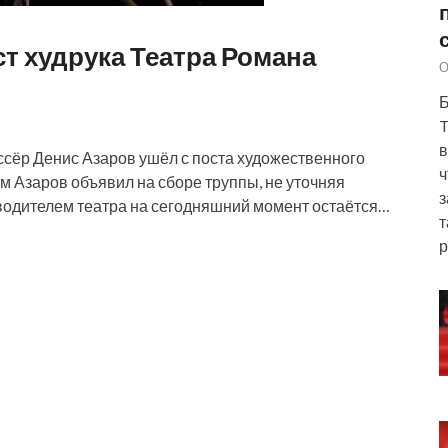
т худрука Театра Романа
О
Б
T
в
иссёр Денис Азаров ушёл с поста художественного
ч
м Азаров объявил на сборе труппы, не уточняя
з
одителем театра на сегодняшний момент остаётся…
т
р