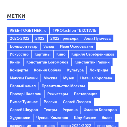
МЕТКИ
#BEE-TOGETHER.ru
#PROfashion ТЕКСТИЛЬ
2021-2022
2022
2022 премьера
Алла Пугачева
Большой театр
Запад
Иван Охлобыстин
Искусство
Картины
Кино
Кирилл Серебренников
Книги
Константин Богомолов
Константин Райкин
Концерты
Ксения Собчак
Культура
Лонгриды
Максим Галкин
Москва
Музеи
Наташа Королева
Первый канал
Правительство Москвы
Прохор Шаляпин
Режиссеры
Реставрация
Римас Туминас
Россия
Сергей Лазарев
Сергей Шнуров
Театры
Украина
Филипп Киркоров
Художники
Чулпан Хаматова
Шоу-бизнес
балет
назначение
премьера
сезон 2021/2022
спектакль