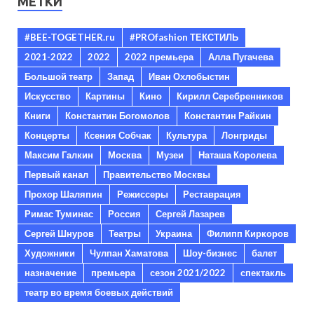
МЕТКИ
#BEE-TOGETHER.ru
#PROfashion ТЕКСТИЛЬ
2021-2022
2022
2022 премьера
Алла Пугачева
Большой театр
Запад
Иван Охлобыстин
Искусство
Картины
Кино
Кирилл Серебренников
Книги
Константин Богомолов
Константин Райкин
Концерты
Ксения Собчак
Культура
Лонгриды
Максим Галкин
Москва
Музеи
Наташа Королева
Первый канал
Правительство Москвы
Прохор Шаляпин
Режиссеры
Реставрация
Римас Туминас
Россия
Сергей Лазарев
Сергей Шнуров
Театры
Украина
Филипп Киркоров
Художники
Чулпан Хаматова
Шоу-бизнес
балет
назначение
премьера
сезон 2021/2022
спектакль
театр во время боевых действий