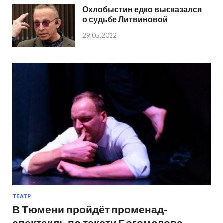
Охлобыстин едко высказался
о судьбе Литвиновой
29.05.2022
ТЕАТР
В Тюмени пройдёт променад-
спектакль по тексту Богомолова