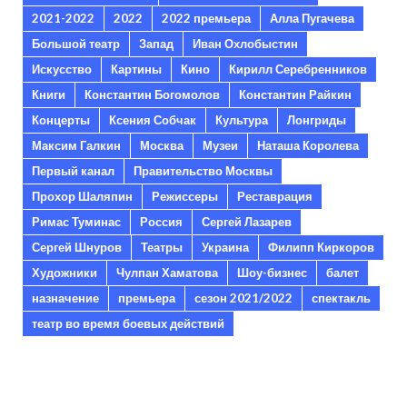
2021-2022
2022
2022 премьера
Алла Пугачева
Большой театр
Запад
Иван Охлобыстин
Искусство
Картины
Кино
Кирилл Серебренников
Книги
Константин Богомолов
Константин Райкин
Концерты
Ксения Собчак
Культура
Лонгриды
Максим Галкин
Москва
Музеи
Наташа Королева
Первый канал
Правительство Москвы
Прохор Шаляпин
Режиссеры
Реставрация
Римас Туминас
Россия
Сергей Лазарев
Сергей Шнуров
Театры
Украина
Филипп Киркоров
Художники
Чулпан Хаматова
Шоу-бизнес
балет
назначение
премьера
сезон 2021/2022
спектакль
театр во время боевых действий