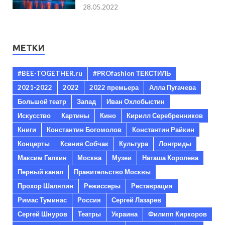
28.05.2022
МЕТКИ
#BEE-TOGETHER.ru
#PROfashion ТЕКСТИЛЬ
2021-2022
2022
2022 премьера
Алла Пугачева
Большой театр
Запад
Иван Охлобыстин
Искусство
Картины
Кино
Кирилл Серебренников
Книги
Константин Богомолов
Константин Райкин
Концерты
Ксения Собчак
Культура
Лонгриды
Максим Галкин
Москва
Музеи
Наташа Королева
Первый канал
Правительство Москвы
Прохор Шаляпин
Режиссеры
Реставрация
Римас Туминас
Россия
Сергей Лазарев
Сергей Шнуров
Театры
Украина
Филипп Киркоров