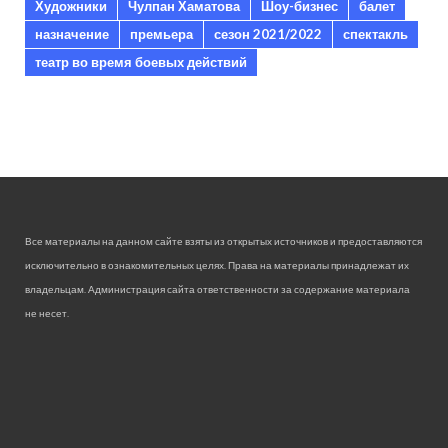
Художники
Чулпан Хаматова
Шоу-бизнес
балет
назначение
премьера
сезон 2021/2022
спектакль
театр во время боевых действий
Все материалы на данном сайте взяты из открытых источников и предоставляются
исключительно в ознакомительных целях. Права на материалы принадлежат их
владельцам. Администрация сайта ответственности за содержание материала
не несет.