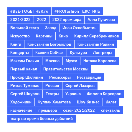
#BEE-TOGETHER.ru
#PROfashion ТЕКСТИЛЬ
2021-2022
2022
2022 премьера
Алла Пугачева
Большой театр
Запад
Иван Охлобыстин
Искусство
Картины
Кино
Кирилл Серебренников
Книги
Константин Богомолов
Константин Райкин
Концерты
Ксения Собчак
Культура
Лонгриды
Максим Галкин
Москва
Музеи
Наташа Королева
Первый канал
Правительство Москвы
Прохор Шаляпин
Режиссеры
Реставрация
Римас Туминас
Россия
Сергей Лазарев
Сергей Шнуров
Театры
Украина
Филипп Киркоров
Художники
Чулпан Хаматова
Шоу-бизнес
балет
назначение
премьера
сезон 2021/2022
спектакль
театр во время боевых действий