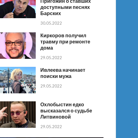
Пригожин о ставших
доступными песнях
Барских
30.05.2022
Киркоров получил
травму при ремонте
дома
29.05.2022
Ивлеева начинает
поиски мужа
29.05.2022
Охлобыстин едко
высказался о судьбе
Литвиновой
29.05.2022