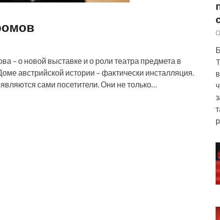
ромов
О
Б
а – о новой выставке и о роли театра предмета в
T
Доме австрийской истории – фактически инсталляция.
в
и являются сами посетители. Они не только…
ч
з
т
р