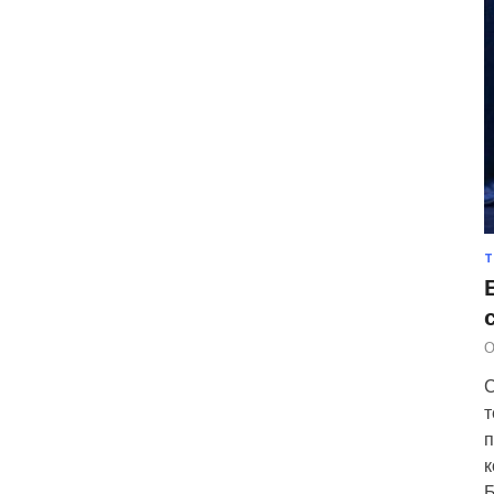
Т
О
С
т
п
к
Б