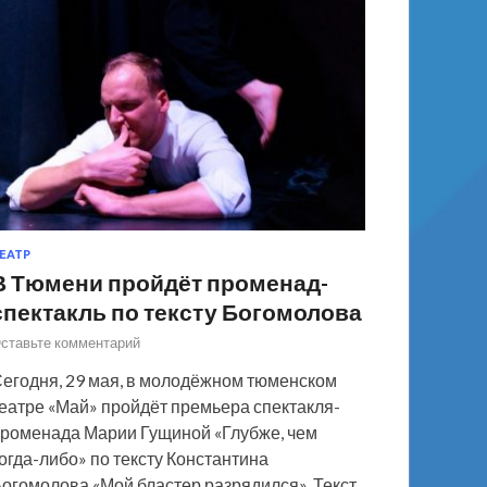
ЕАТР
В Тюмени пройдёт променад-
спектакль по тексту Богомолова
ставьте комментарий
егодня, 29 мая, в молодёжном тюменском
еатре «Май» пройдёт премьера спектакля-
роменада Марии Гущиной «Глубже, чем
огда-либо» по тексту Константина
огомолова «Мой бластер разрядился». Текст