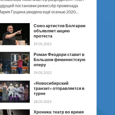
удущей постановки режиссёр променада
ария Гущина увидела ещё осенью 2020…
Союз артистов Болгарии
объявляет акцию
протеста
29.05.2022
Роман Феодори ставит в
Большом феминистскую
оперу
29.05.2022
«Новосибирский
транзит» отправляется в
турне
28.05.2022
Хроника: театр во время