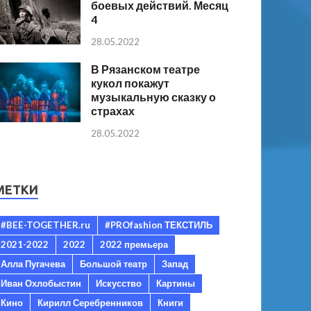
боевых действий. Месяц
4
28.05.2022
В Рязанском театре
кукол покажут
музыкальную сказку о
страхах
28.05.2022
МЕТКИ
#BEE-TOGETHER.ru
#PROfashion ТЕКСТИЛЬ
2021-2022
2022
2022 премьера
Алла Пугачева
Большой театр
Запад
Иван Охлобыстин
Искусство
Картины
Кино
Кирилл Серебренников
Книги