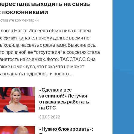
перестала выходить на связь
с поклонниками
ставьте комментарий
логер Настя Ивлеева объяснила в своем
elegram-канале, почему долгое время не
ыходила на связь с фанатами. Выяснилось,
то причиной ее "отсутствия" в соцсетях стала
анятость на съемках. Фото: ТАССТАСС Она
акже намекнула, что пока что не может
азглашать подробности нового…
«Сделали все
за спиной!» Летучая
отказалась работать
на СТС
30.05.2022
«Нужно блокировать»: