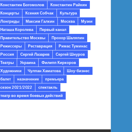
Константин Богомолов
Константин Райкин
Концерты
Ксения Собчак
Культура
Лонгриды
Максим Галкин
Москва
Музеи
Наташа Королева
Первый канал
Правительство Москвы
Прохор Шаляпин
Режиссеры
Реставрация
Римас Туминас
Россия
Сергей Лазарев
Сергей Шнуров
Театры
Украина
Филипп Киркоров
Художники
Чулпан Хаматова
Шоу-бизнес
балет
назначение
премьера
сезон 2021/2022
спектакль
театр во время боевых действий