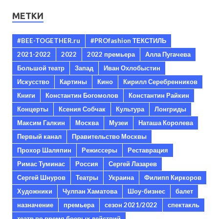
МЕТКИ
#BEE-TOGETHER.ru
#PROfashion ТЕКСТИЛЬ
2021-2022
2022
2022 премьера
Алла Пугачева
Большой театр
Запад
Иван Охлобыстин
Искусство
Картины
Кино
Кирилл Серебренников
Книги
Константин Богомолов
Константин Райкин
Концерты
Ксения Собчак
Культура
Лонгриды
Максим Галкин
Москва
Музеи
Наташа Королева
Первый канал
Правительство Москвы
Прохор Шаляпин
Режиссеры
Реставрация
Римас Туминас
Россия
Сергей Лазарев
Сергей Шнуров
Театры
Украина
Филипп Киркоров
Художники
Чулпан Хаматова
Шоу-бизнес
балет
назначение
премьера
сезон 2021/2022
спектакль
театр во время боевых действий