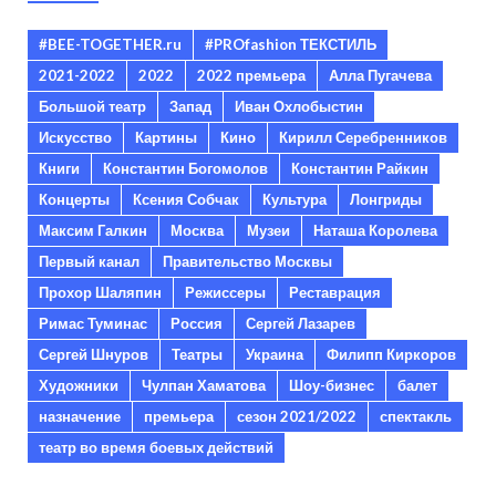
#BEE-TOGETHER.ru
#PROfashion ТЕКСТИЛЬ
2021-2022
2022
2022 премьера
Алла Пугачева
Большой театр
Запад
Иван Охлобыстин
Искусство
Картины
Кино
Кирилл Серебренников
Книги
Константин Богомолов
Константин Райкин
Концерты
Ксения Собчак
Культура
Лонгриды
Максим Галкин
Москва
Музеи
Наташа Королева
Первый канал
Правительство Москвы
Прохор Шаляпин
Режиссеры
Реставрация
Римас Туминас
Россия
Сергей Лазарев
Сергей Шнуров
Театры
Украина
Филипп Киркоров
Художники
Чулпан Хаматова
Шоу-бизнес
балет
назначение
премьера
сезон 2021/2022
спектакль
театр во время боевых действий