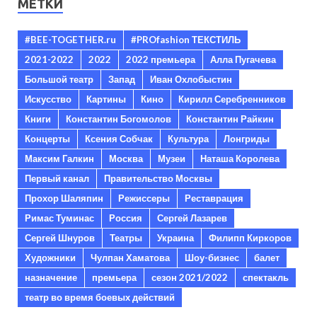
МЕТКИ
#BEE-TOGETHER.ru
#PROfashion ТЕКСТИЛЬ
2021-2022
2022
2022 премьера
Алла Пугачева
Большой театр
Запад
Иван Охлобыстин
Искусство
Картины
Кино
Кирилл Серебренников
Книги
Константин Богомолов
Константин Райкин
Концерты
Ксения Собчак
Культура
Лонгриды
Максим Галкин
Москва
Музеи
Наташа Королева
Первый канал
Правительство Москвы
Прохор Шаляпин
Режиссеры
Реставрация
Римас Туминас
Россия
Сергей Лазарев
Сергей Шнуров
Театры
Украина
Филипп Киркоров
Художники
Чулпан Хаматова
Шоу-бизнес
балет
назначение
премьера
сезон 2021/2022
спектакль
театр во время боевых действий