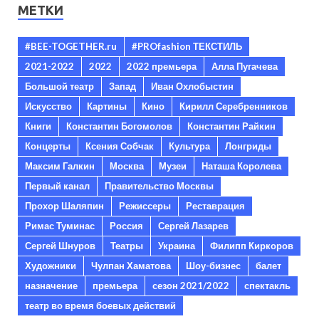
МЕТКИ
#BEE-TOGETHER.ru
#PROfashion ТЕКСТИЛЬ
2021-2022
2022
2022 премьера
Алла Пугачева
Большой театр
Запад
Иван Охлобыстин
Искусство
Картины
Кино
Кирилл Серебренников
Книги
Константин Богомолов
Константин Райкин
Концерты
Ксения Собчак
Культура
Лонгриды
Максим Галкин
Москва
Музеи
Наташа Королева
Первый канал
Правительство Москвы
Прохор Шаляпин
Режиссеры
Реставрация
Римас Туминас
Россия
Сергей Лазарев
Сергей Шнуров
Театры
Украина
Филипп Киркоров
Художники
Чулпан Хаматова
Шоу-бизнес
балет
назначение
премьера
сезон 2021/2022
спектакль
театр во время боевых действий