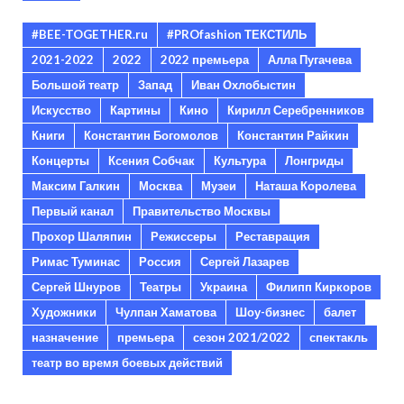
#BEE-TOGETHER.ru
#PROfashion ТЕКСТИЛЬ
2021-2022
2022
2022 премьера
Алла Пугачева
Большой театр
Запад
Иван Охлобыстин
Искусство
Картины
Кино
Кирилл Серебренников
Книги
Константин Богомолов
Константин Райкин
Концерты
Ксения Собчак
Культура
Лонгриды
Максим Галкин
Москва
Музеи
Наташа Королева
Первый канал
Правительство Москвы
Прохор Шаляпин
Режиссеры
Реставрация
Римас Туминас
Россия
Сергей Лазарев
Сергей Шнуров
Театры
Украина
Филипп Киркоров
Художники
Чулпан Хаматова
Шоу-бизнес
балет
назначение
премьера
сезон 2021/2022
спектакль
театр во время боевых действий