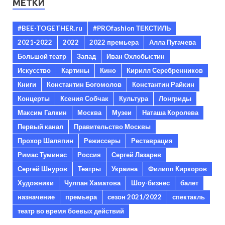
МЕТКИ
#BEE-TOGETHER.ru
#PROfashion ТЕКСТИЛЬ
2021-2022
2022
2022 премьера
Алла Пугачева
Большой театр
Запад
Иван Охлобыстин
Искусство
Картины
Кино
Кирилл Серебренников
Книги
Константин Богомолов
Константин Райкин
Концерты
Ксения Собчак
Культура
Лонгриды
Максим Галкин
Москва
Музеи
Наташа Королева
Первый канал
Правительство Москвы
Прохор Шаляпин
Режиссеры
Реставрация
Римас Туминас
Россия
Сергей Лазарев
Сергей Шнуров
Театры
Украина
Филипп Киркоров
Художники
Чулпан Хаматова
Шоу-бизнес
балет
назначение
премьера
сезон 2021/2022
спектакль
театр во время боевых действий