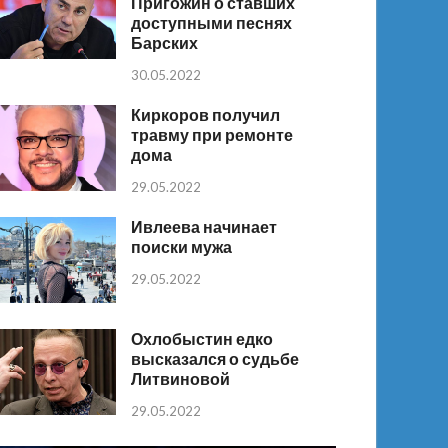
Пригожин о ставших
доступными песнях
Барских
30.05.2022
Киркоров получил
травму при ремонте
дома
29.05.2022
Ивлеева начинает
поиски мужа
29.05.2022
Охлобыстин едко
высказался о судьбе
Литвиновой
29.05.2022