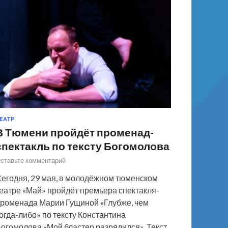
ЕАТР
В Тюмени пройдёт променад-
спектакль по тексту Богомолова
ставьте комментарий
егодня, 29 мая, в молодёжном тюменском
еатре «Май» пройдёт премьера спектакля-
роменада Марии Гущиной «Глубже, чем
огда-либо» по тексту Константина
огомолова «Мой бластер разрядился». Текст