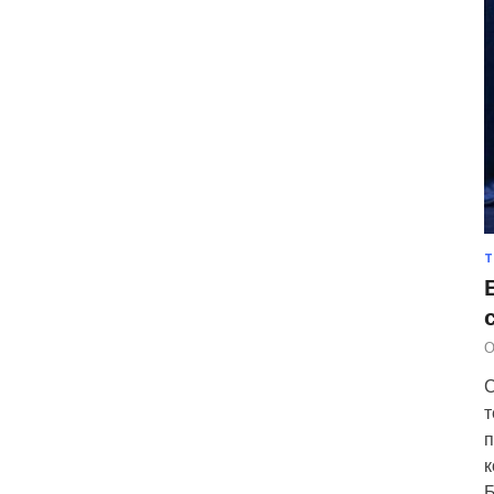
Т
О
С
т
п
к
Б