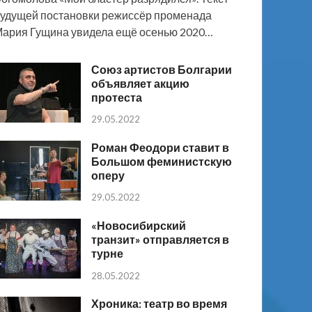
удущей постановки режиссёр променада
ария Гущина увидела ещё осенью 2020…
Союз артистов Болгарии
объявляет акцию
протеста
29.05.2022
Роман Феодори ставит в
Большом феминистскую
оперу
29.05.2022
«Новосибирский
транзит» отправляется в
турне
28.05.2022
Хроника: театр во время