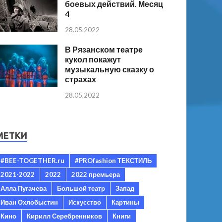
боевых действий. Месяц
4
28.05.2022
В Рязанском театре
кукол покажут
музыкальную сказку о
страхах
28.05.2022
МЕТКИ
#BEE-TOGETHER.ru
#PROfashion ТЕКСТИЛЬ
2021-2022
2022
2022 премьера
Алла Пугачева
Большой театр
Запад
Иван Охлобыстин
Искусство
Картины
Кино
Кирилл Серебренников
Книги