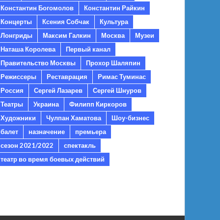
Константин Богомолов
Константин Райкин
Концерты
Ксения Собчак
Культура
Лонгриды
Максим Галкин
Москва
Музеи
Наташа Королева
Первый канал
Правительство Москвы
Прохор Шаляпин
Режиссеры
Реставрация
Римас Туминас
Россия
Сергей Лазарев
Сергей Шнуров
Театры
Украина
Филипп Киркоров
Художники
Чулпан Хаматова
Шоу-бизнес
балет
назначение
премьера
сезон 2021/2022
спектакль
театр во время боевых действий