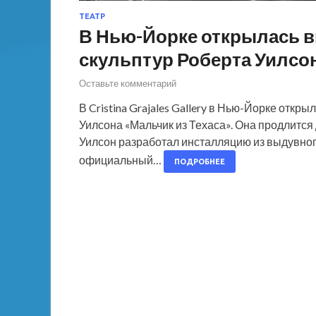
ТЕАТР
В Нью-Йорке открылась 
скульптур Роберта Уилсо
Оставьте комментарий
В Cristina Grajales Gallery в Нью-Йорке отк
Уилсона «Мальчик из Техаса». Она продлится 
Уилсон разработал инсталляцию из выдувного 
официальный…
ПОДРОБНЕЕ