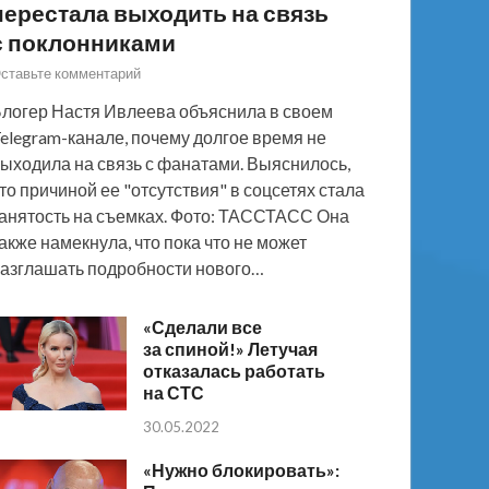
перестала выходить на связь
с поклонниками
ставьте комментарий
логер Настя Ивлеева объяснила в своем
elegram-канале, почему долгое время не
ыходила на связь с фанатами. Выяснилось,
то причиной ее "отсутствия" в соцсетях стала
анятость на съемках. Фото: ТАССТАСС Она
акже намекнула, что пока что не может
азглашать подробности нового…
«Сделали все
за спиной!» Летучая
отказалась работать
на СТС
30.05.2022
«Нужно блокировать»: