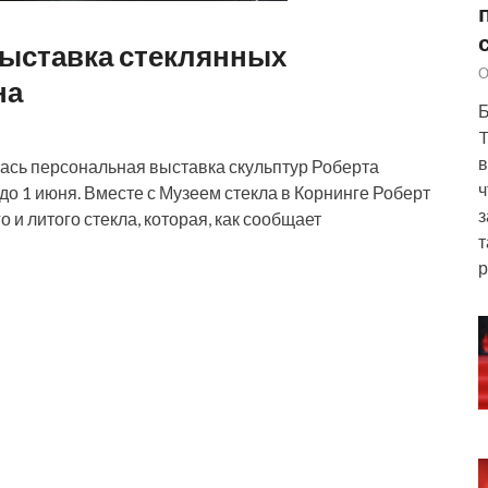
выставка стеклянных
О
на
Б
T
в
рылась персональная выставка скульптур Роберта
ч
до 1 июня. Вместе с Музеем стекла в Корнинге Роберт
з
и литого стекла, которая, как сообщает
т
р