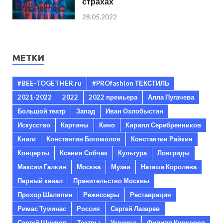
страхах
28.05.2022
МЕТКИ
#BEE-TOGETHER.ru
#PROfashion ТЕКСТИЛЬ
2021-2022
2022
2022 премьера
Алла Пугачева
Большой театр
Запад
Иван Охлобыстин
Искусство
Картины
Кино
Кирилл Серебренников
Книги
Константин Богомолов
Константин Райкин
Концерты
Ксения Собчак
Культура
Лонгриды
Максим Галкин
Москва
Музеи
Наташа Королева
Первый канал
Правительство Москвы
Прохор Шаляпин
Режиссеры
Реставрация
Римас Туминас
Россия
Сергей Лазарев
Сергей Шнуров
Театры
Украина
Филипп Киркоров