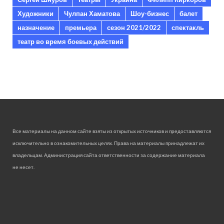
Художники
Чулпан Хаматова
Шоу-бизнес
балет
назначение
премьера
сезон 2021/2022
спектакль
театр во время боевых действий
Все материалы на данном сайте взяты из открытых источников и предоставляются
исключительно в ознакомительных целях. Права на материалы принадлежат их
владельцам. Администрация сайта ответственности за содержание материала
не несет.