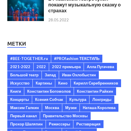
покажут музыкальную сказку о
страхах
28.05.2022
МЕТКИ
#BEE-TOGETHER.ru
#PROfashion ТЕКСТИЛЬ
2021-2022
2022
2022 премьера
Алла Пугачева
Большой театр
Запад
Иван Охлобыстин
Искусство
Картины
Кино
Кирилл Серебренников
Книги
Константин Богомолов
Константин Райкин
Концерты
Ксения Собчак
Культура
Лонгриды
Максим Галкин
Москва
Музеи
Наташа Королева
Первый канал
Правительство Москвы
Прохор Шаляпин
Режиссеры
Реставрация