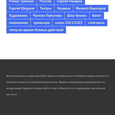
Римас Туминас
Россия
Сергей Лазарев
Сергей Шнуров
Театры
Украина
Филипп Киркоров
Художники
Чулпан Хаматова
Шоу-бизнес
балет
назначение
премьера
сезон 2021/2022
спектакль
театр во время боевых действий
Все материалы на данном сайте взяты из открытых источников и предоставляются
исключительно в ознакомительных целях. Права на материалы принадлежат их
владельцам. Администрация сайта ответственности за содержание материала
не несет.