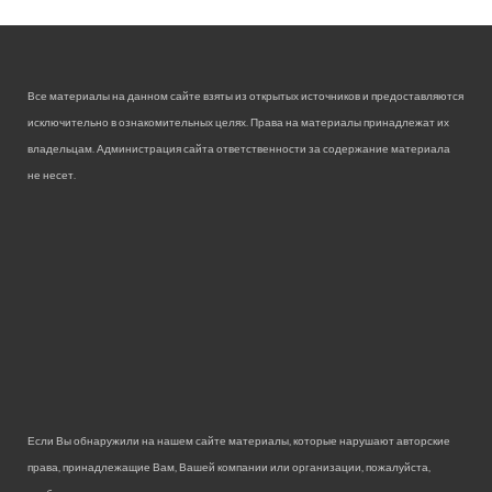
Все материалы на данном сайте взяты из открытых источников и предоставляются
исключительно в ознакомительных целях. Права на материалы принадлежат их
владельцам. Администрация сайта ответственности за содержание материала
не несет.
Если Вы обнаружили на нашем сайте материалы, которые нарушают авторские
права, принадлежащие Вам, Вашей компании или организации, пожалуйста,