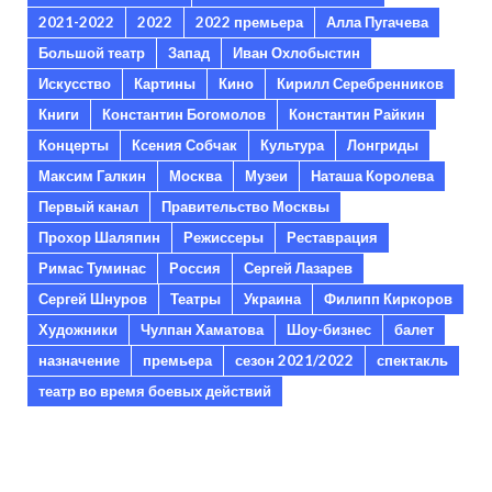
2021-2022
2022
2022 премьера
Алла Пугачева
Большой театр
Запад
Иван Охлобыстин
Искусство
Картины
Кино
Кирилл Серебренников
Книги
Константин Богомолов
Константин Райкин
Концерты
Ксения Собчак
Культура
Лонгриды
Максим Галкин
Москва
Музеи
Наташа Королева
Первый канал
Правительство Москвы
Прохор Шаляпин
Режиссеры
Реставрация
Римас Туминас
Россия
Сергей Лазарев
Сергей Шнуров
Театры
Украина
Филипп Киркоров
Художники
Чулпан Хаматова
Шоу-бизнес
балет
назначение
премьера
сезон 2021/2022
спектакль
театр во время боевых действий