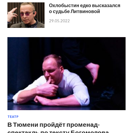
Охлобыстин едко высказался
о судьбе Литвиновой
29.05.2022
ТЕАТР
В Тюмени пройдёт променад-
спектакль по тексту Богомолова