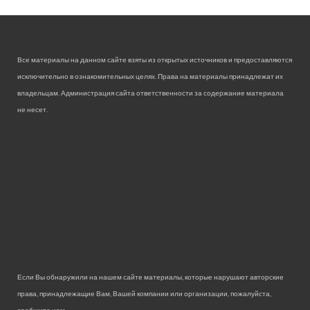
Все материалы на данном сайте взяты из открытых источников и предоставляются
исключительно в ознакомительных целях. Права на материалы принадлежат их
владельцам. Администрация сайта ответственности за содержание материала
не несет.
Если Вы обнаружили на нашем сайте материалы, которые нарушают авторские
права, принадлежащие Вам, Вашей компании или организации, пожалуйста,
сообщите нам.