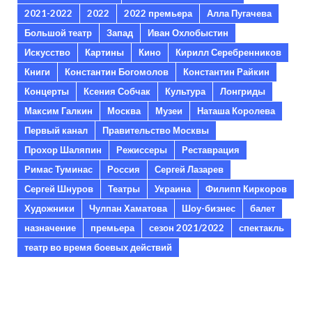
2021-2022
2022
2022 премьера
Алла Пугачева
Большой театр
Запад
Иван Охлобыстин
Искусство
Картины
Кино
Кирилл Серебренников
Книги
Константин Богомолов
Константин Райкин
Концерты
Ксения Собчак
Культура
Лонгриды
Максим Галкин
Москва
Музеи
Наташа Королева
Первый канал
Правительство Москвы
Прохор Шаляпин
Режиссеры
Реставрация
Римас Туминас
Россия
Сергей Лазарев
Сергей Шнуров
Театры
Украина
Филипп Киркоров
Художники
Чулпан Хаматова
Шоу-бизнес
балет
назначение
премьера
сезон 2021/2022
спектакль
театр во время боевых действий