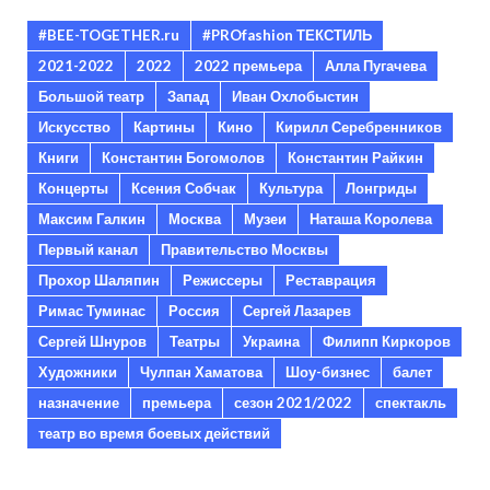
#BEE-TOGETHER.ru
#PROfashion ТЕКСТИЛЬ
2021-2022
2022
2022 премьера
Алла Пугачева
Большой театр
Запад
Иван Охлобыстин
Искусство
Картины
Кино
Кирилл Серебренников
Книги
Константин Богомолов
Константин Райкин
Концерты
Ксения Собчак
Культура
Лонгриды
Максим Галкин
Москва
Музеи
Наташа Королева
Первый канал
Правительство Москвы
Прохор Шаляпин
Режиссеры
Реставрация
Римас Туминас
Россия
Сергей Лазарев
Сергей Шнуров
Театры
Украина
Филипп Киркоров
Художники
Чулпан Хаматова
Шоу-бизнес
балет
назначение
премьера
сезон 2021/2022
спектакль
театр во время боевых действий