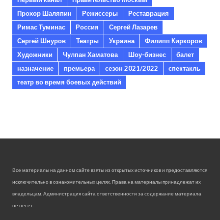
Прохор Шаляпин
Режиссеры
Реставрация
Римас Туминас
Россия
Сергей Лазарев
Сергей Шнуров
Театры
Украина
Филипп Киркоров
Художники
Чулпан Хаматова
Шоу-бизнес
балет
назначение
премьера
сезон 2021/2022
спектакль
театр во время боевых действий
Все материалы на данном сайте взяты из открытых источников и предоставляются
исключительно в ознакомительных целях. Права на материалы принадлежат их
владельцам. Администрация сайта ответственности за содержание материала
не несет.