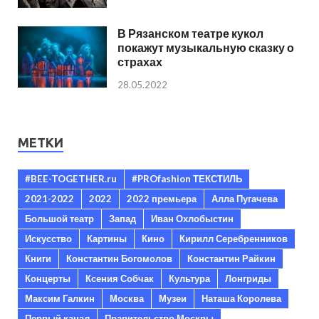
В Рязанском театре кукол
покажут музыкальную сказку о
страхах
28.05.2022
МЕТКИ
#BEE-TOGETHER.ru
#PROfashion ТЕКСТИЛЬ
2021-2022
2022
2022 премьера
Алла Пугачева
Большой театр
Запад
Иван Охлобыстин
Искусство
Картины
Кино
Кирилл Серебренников
Книги
Константин Богомолов
Константин Райкин
Концерты
Ксения Собчак
Культура
Лонгриды
Максим Галкин
Москва
Музеи
Наташа Королева
Первый канал
Правительство Москвы