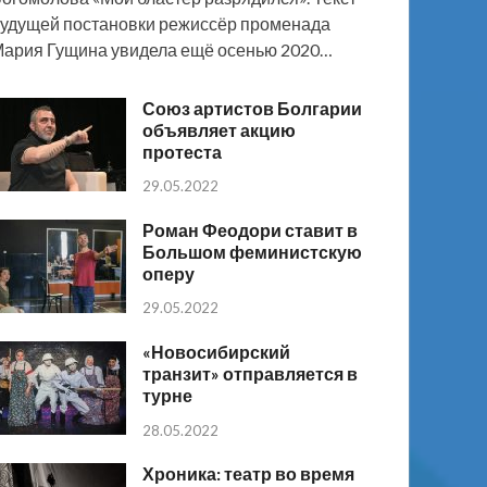
удущей постановки режиссёр променада
ария Гущина увидела ещё осенью 2020…
Союз артистов Болгарии
объявляет акцию
протеста
29.05.2022
Роман Феодори ставит в
Большом феминистскую
оперу
29.05.2022
«Новосибирский
транзит» отправляется в
турне
28.05.2022
Хроника: театр во время