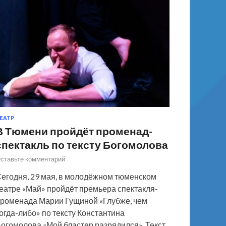
ЕАТР
В Тюмени пройдёт променад-
спектакль по тексту Богомолова
ставьте комментарий
егодня, 29 мая, в молодёжном тюменском
еатре «Май» пройдёт премьера спектакля-
роменада Марии Гущиной «Глубже, чем
огда-либо» по тексту Константина
огомолова «Мой бластер разрядился». Текст