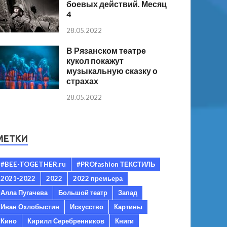
боевых действий. Месяц
4
28.05.2022
В Рязанском театре
кукол покажут
музыкальную сказку о
страхах
28.05.2022
МЕТКИ
#BEE-TOGETHER.ru
#PROfashion ТЕКСТИЛЬ
2021-2022
2022
2022 премьера
Алла Пугачева
Большой театр
Запад
Иван Охлобыстин
Искусство
Картины
Кино
Кирилл Серебренников
Книги