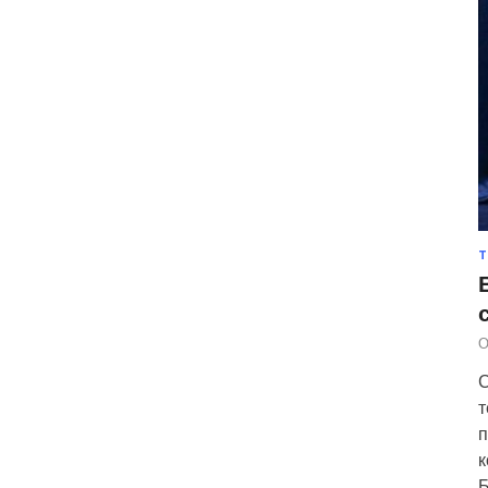
Т
О
С
т
п
к
Б