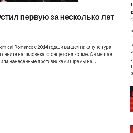
стил первую за несколько лет
О
Б
T
в
mical Romance с 2014 года, и вышел накануне тура
ч
гляните на человека, стоящего на холме. Он мечтает
з
тавила нанесенные противниками шрамы на…
т
р