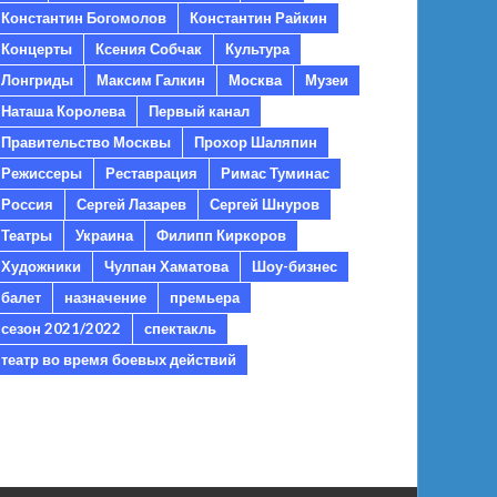
Константин Богомолов
Константин Райкин
Концерты
Ксения Собчак
Культура
Лонгриды
Максим Галкин
Москва
Музеи
Наташа Королева
Первый канал
Правительство Москвы
Прохор Шаляпин
Режиссеры
Реставрация
Римас Туминас
Россия
Сергей Лазарев
Сергей Шнуров
Театры
Украина
Филипп Киркоров
Художники
Чулпан Хаматова
Шоу-бизнес
балет
назначение
премьера
сезон 2021/2022
спектакль
театр во время боевых действий