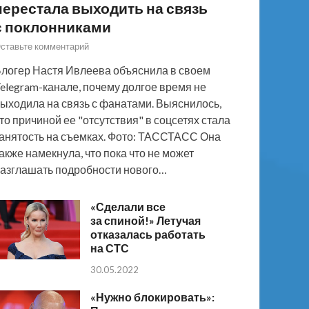
перестала выходить на связь
с поклонниками
ставьте комментарий
логер Настя Ивлеева объяснила в своем
elegram-канале, почему долгое время не
ыходила на связь с фанатами. Выяснилось,
то причиной ее "отсутствия" в соцсетях стала
анятость на съемках. Фото: ТАССТАСС Она
акже намекнула, что пока что не может
азглашать подробности нового…
«Сделали все
за спиной!» Летучая
отказалась работать
на СТС
30.05.2022
«Нужно блокировать»: