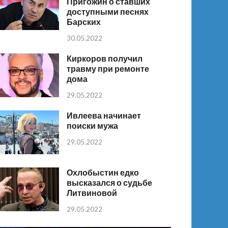
Пригожин о ставших
доступными песнях
Барских
30.05.2022
Киркоров получил
травму при ремонте
дома
29.05.2022
Ивлеева начинает
поиски мужа
29.05.2022
Охлобыстин едко
высказался о судьбе
Литвиновой
29.05.2022