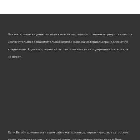
Все материалы на данном сайте взяты из открытых источников и предоставляются
исключительно в ознакомительных целях. Права на материалы принадлежат их
владельцам. Администрация сайта ответственности за содержание материала
не несет.
Если Вы обнаружили на нашем сайте материалы, которые нарушают авторские
права, принадлежащие Вам, Вашей компании или организации, пожалуйста,