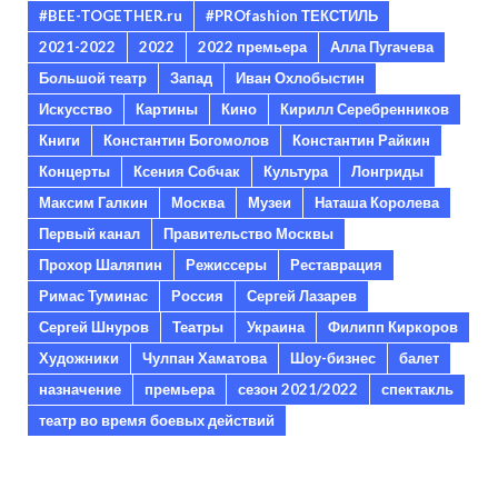
#BEE-TOGETHER.ru
#PROfashion ТЕКСТИЛЬ
2021-2022
2022
2022 премьера
Алла Пугачева
Большой театр
Запад
Иван Охлобыстин
Искусство
Картины
Кино
Кирилл Серебренников
Книги
Константин Богомолов
Константин Райкин
Концерты
Ксения Собчак
Культура
Лонгриды
Максим Галкин
Москва
Музеи
Наташа Королева
Первый канал
Правительство Москвы
Прохор Шаляпин
Режиссеры
Реставрация
Римас Туминас
Россия
Сергей Лазарев
Сергей Шнуров
Театры
Украина
Филипп Киркоров
Художники
Чулпан Хаматова
Шоу-бизнес
балет
назначение
премьера
сезон 2021/2022
спектакль
театр во время боевых действий