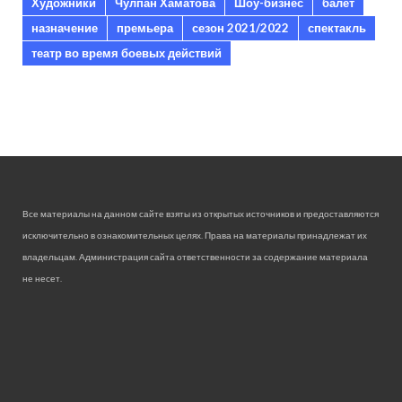
Художники
Чулпан Хаматова
Шоу-бизнес
балет
назначение
премьера
сезон 2021/2022
спектакль
театр во время боевых действий
Все материалы на данном сайте взяты из открытых источников и предоставляются
исключительно в ознакомительных целях. Права на материалы принадлежат их
владельцам. Администрация сайта ответственности за содержание материала
не несет.