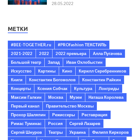
28.05.2022
МЕТКИ
#BEE-TOGETHER.ru
#PROfashion ТЕКСТИЛЬ
2021-2022
2022
2022 премьера
Алла Пугачева
Большой театр
Запад
Иван Охлобыстин
Искусство
Картины
Кино
Кирилл Серебренников
Книги
Константин Богомолов
Константин Райкин
Концерты
Ксения Собчак
Культура
Лонгриды
Максим Галкин
Москва
Музеи
Наташа Королева
Первый канал
Правительство Москвы
Прохор Шаляпин
Режиссеры
Реставрация
Римас Туминас
Россия
Сергей Лазарев
Сергей Шнуров
Театры
Украина
Филипп Киркоров