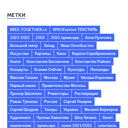
МЕТКИ
#BEE-TOGETHER.ru
#PROfashion ТЕКСТИЛЬ
2021-2022
2022
2022 премьера
Алла Пугачева
Большой театр
Запад
Иван Охлобыстин
Искусство
Картины
Кино
Кирилл Серебренников
Книги
Константин Богомолов
Константин Райкин
Концерты
Ксения Собчак
Культура
Лонгриды
Максим Галкин
Москва
Музеи
Наташа Королева
Первый канал
Правительство Москвы
Прохор Шаляпин
Режиссеры
Реставрация
Римас Туминас
Россия
Сергей Лазарев
Сергей Шнуров
Театры
Украина
Филипп Киркоров
Художники
Чулпан Хаматова
Шоу-бизнес
балет
назначение
премьера
сезон 2021/2022
спектакль