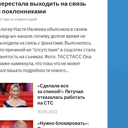
перестала выходить на связь
с поклонниками
ставьте комментарий
логер Настя Ивлеева объяснила в своем
elegram-канале, почему долгое время не
ыходила на связь с фанатами. Выяснилось,
то причиной ее "отсутствия" в соцсетях стала
анятость на съемках. Фото: ТАССТАСС Она
акже намекнула, что пока что не может
азглашать подробности нового…
«Сделали все
за спиной!» Летучая
отказалась работать
на СТС
30.05.2022
«Нужно блокировать»: