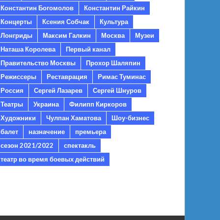
Константин Богомолов
Константин Райкин
Концерты
Ксения Собчак
Культура
Лонгриды
Максим Галкин
Москва
Музеи
Наташа Королева
Первый канал
Правительство Москвы
Прохор Шаляпин
Режиссеры
Реставрация
Римас Туминас
Россия
Сергей Лазарев
Сергей Шнуров
Театры
Украина
Филипп Киркоров
Художники
Чулпан Хаматова
Шоу-бизнес
балет
назначение
премьера
сезон 2021/2022
спектакль
театр во время боевых действий