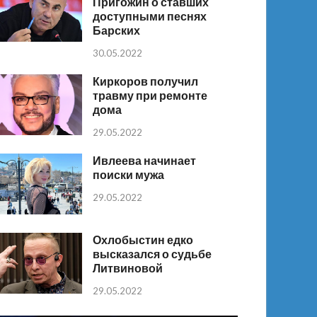
Пригожин о ставших
доступными песнях
Барских
30.05.2022
Киркоров получил
травму при ремонте
дома
29.05.2022
Ивлеева начинает
поиски мужа
29.05.2022
Охлобыстин едко
высказался о судьбе
Литвиновой
29.05.2022