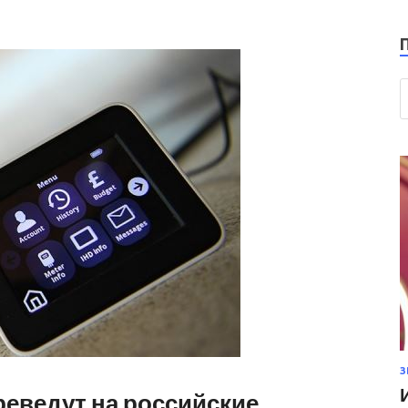
З
еведут на российские