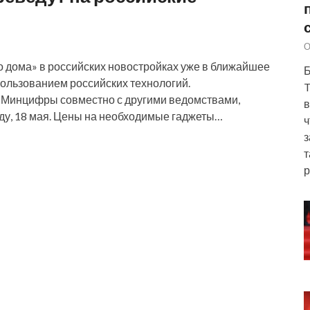
О
 дома» в российских новостройках уже в ближайшее
Б
пользованием российских технологий.
T
 Минцифры совместно с другими ведомствами,
в
ду, 18 мая. Цены на необходимые гаджеты…
ч
з
т
р