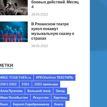
боевых действий. Месяц
4
28.05.2022
В Рязанском театре
кукол покажут
музыкальную сказку о
страхах
28.05.2022
МЕТКИ
#BEE-TOGETHER.ru
#PROfashion ТЕКСТИЛЬ
2021-2022
2022
2022 премьера
Алла Пугачева
Большой театр
Запад
Иван Охлобыстин
Искусство
Картины
Кино
Кирилл Серебренников
Книги