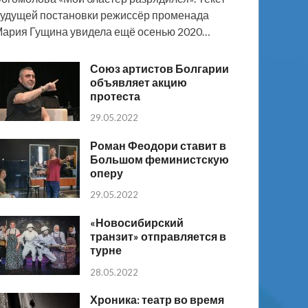
удущей постановки режиссёр променада
ария Гущина увидела ещё осенью 2020…
Союз артистов Болгарии
объявляет акцию
протеста
29.05.2022
Роман Феодори ставит в
Большом феминистскую
оперу
29.05.2022
«Новосибирский
транзит» отправляется в
турне
28.05.2022
Хроника: театр во время