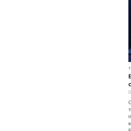
Т
О
С
т
п
к
Б