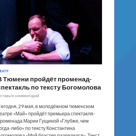
ЕАТР
В Тюмени пройдёт променад-
спектакль по тексту Богомолова
ставьте комментарий
егодня, 29 мая, в молодёжном тюменском
еатре «Май» пройдёт премьера спектакля-
роменада Марии Гущиной «Глубже, чем
огда-либо» по тексту Константина
огомолова «Мой бластер разрядился». Текст